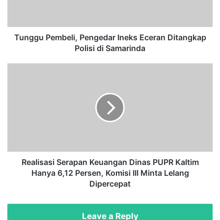
P
e
m
b
Tunggu Pembeli, Pengedar Ineks Eceran Ditangkap
e
Polisi di Samarinda
l
i
R
,
e
P
a
e
l
n
i
g
s
e
a
d
s
a
i
r
S
Realisasi Serapan Keuangan Dinas PUPR Kaltim
I
e
Hanya 6,12 Persen, Komisi III Minta Lelang
n
r
Dipercepat
e
a
k
p
s
a
Leave a Reply