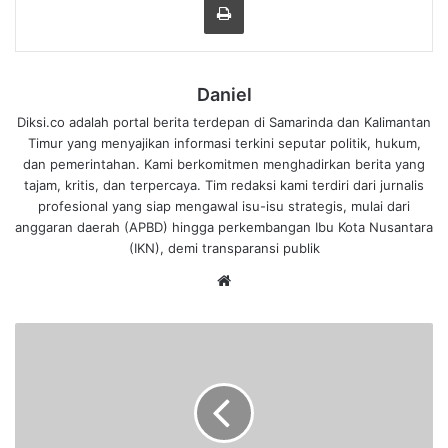
Daniel
Diksi.co adalah portal berita terdepan di Samarinda dan Kalimantan
Timur yang menyajikan informasi terkini seputar politik, hukum,
dan pemerintahan. Kami berkomitmen menghadirkan berita yang
tajam, kritis, dan terpercaya. Tim redaksi kami terdiri dari jurnalis
profesional yang siap mengawal isu-isu strategis, mulai dari
anggaran daerah (APBD) hingga perkembangan Ibu Kota Nusantara
(IKN), demi transparansi publik
We
bsi
te
T
u
n
g
g
u