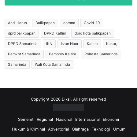
E
n
c
K
e
e
r
u
Andi Harun
Balikpapan
corona
Covid-19
a
a
n
dprd balikpapan
DPRD Kaltim
dprd kota balikpapan
n
D
g
DPRD Samarinda
IKN
Isran Noor
Kaltim
Kukar,
i
a
t
n
Pemkot Samarinda
Pemprov Kaltim
Polresta Samarinda
a
D
Samarinda
Wali Kota Samarinda
n
i
g
n
k
a
a
s
p
P
P
U
Copyright 2026 Diksi. All right reserved
o
P
l
R
i
K
Semenit
Regional
Nasional
Internasional
Ekonomi
s
a
Hukum & Kriminal
Advertorial
Olahraga
Teknologi
Umum
i
l
d
t