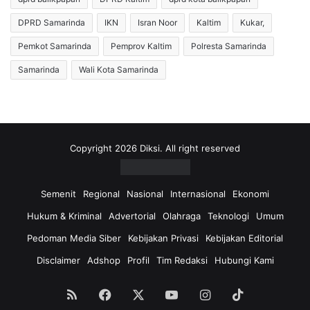
k
,
s
DPRD Samarinda
IKN
Isran Noor
Kaltim
Kukar,
P
i
i
n
Pemkot Samarinda
Pemprov Kaltim
Polresta Samarinda
m
,
Samarinda
Wali Kota Samarinda
p
P
i
e
n
m
a
k
n
o
D
t
Copyright 2026 Diksi. All right reserved
P
S
R
a
D
m
Semenit
Regional
Nasional
Internasional
Ekonomi
K
a
Hukum & Kriminal
Advertorial
Olahraga
Teknologi
Umum
a
r
l
i
Pedoman Media Siber
Kebijakan Privasi
Kebijakan Editorial
t
n
i
Disclaimer
Adshop
Profil
Tim Redaksi
Hubungi Kami
d
m
a
J
T
RSS
Facebook
X
YouTube
Instagram
TikTok
a
a