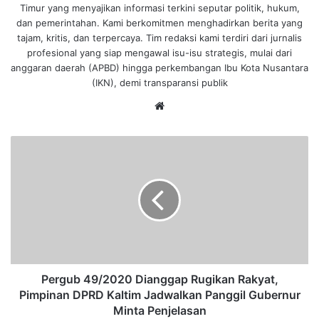
Timur yang menyajikan informasi terkini seputar politik, hukum,
dan pemerintahan. Kami berkomitmen menghadirkan berita yang
tajam, kritis, dan terpercaya. Tim redaksi kami terdiri dari jurnalis
profesional yang siap mengawal isu-isu strategis, mulai dari
anggaran daerah (APBD) hingga perkembangan Ibu Kota Nusantara
(IKN), demi transparansi publik
We
bsi
te
P
e
r
g
u
b
4
9
/
2
Pergub 49/2020 Dianggap Rugikan Rakyat,
0
Pimpinan DPRD Kaltim Jadwalkan Panggil Gubernur
2
Minta Penjelasan