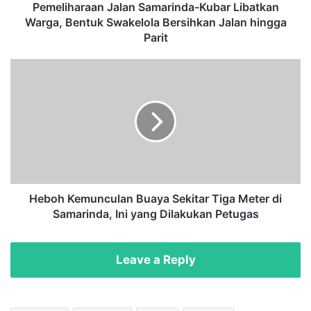
a
Pemeliharaan Jalan Samarinda-Kubar Libatkan
a
Warga, Bentuk Swakelola Bersihkan Jalan hingga
n
Parit
J
a
H
l
e
a
b
n
o
S
h
a
K
m
e
a
m
r
u
i
n
Heboh Kemunculan Buaya Sekitar Tiga Meter di
n
c
Samarinda, Ini yang Dilakukan Petugas
d
u
a
l
-
a
Leave a Reply
K
n
u
B
b
u