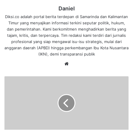
Daniel
Diksi.co adalah portal berita terdepan di Samarinda dan Kalimantan
Timur yang menyajikan informasi terkini seputar politik, hukum,
dan pemerintahan. Kami berkomitmen menghadirkan berita yang
tajam, kritis, dan terpercaya. Tim redaksi kami terdiri dari jurnalis
profesional yang siap mengawal isu-isu strategis, mulai dari
anggaran daerah (APBD) hingga perkembangan Ibu Kota Nusantara
(IKN), demi transparansi publik
We
bsi
te
P
e
m
e
l
i
h
a
r