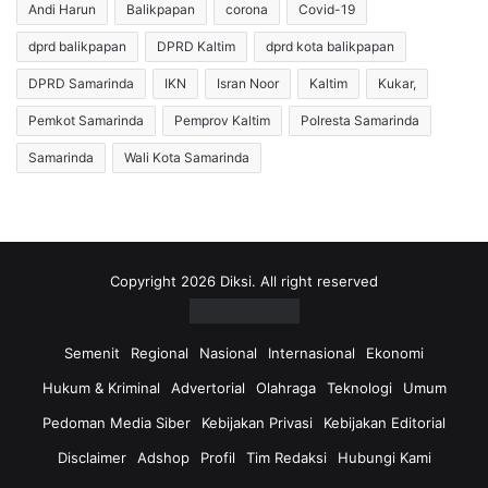
a
a
Andi Harun
Balikpapan
corona
Covid-19
r
y
L
dprd balikpapan
DPRD Kaltim
dprd kota balikpapan
a
i
S
DPRD Samarinda
IKN
Isran Noor
Kaltim
Kukar,
b
e
a
k
Pemkot Samarinda
Pemprov Kaltim
Polresta Samarinda
t
i
Samarinda
Wali Kota Samarinda
k
t
a
a
n
r
W
T
a
i
r
g
Copyright 2026 Diksi. All right reserved
g
a
a
M
,
e
Semenit
Regional
Nasional
Internasional
Ekonomi
B
t
Hukum & Kriminal
Advertorial
Olahraga
Teknologi
Umum
e
e
n
r
Pedoman Media Siber
Kebijakan Privasi
Kebijakan Editorial
t
d
Disclaimer
Adshop
Profil
Tim Redaksi
Hubungi Kami
u
i
k
S