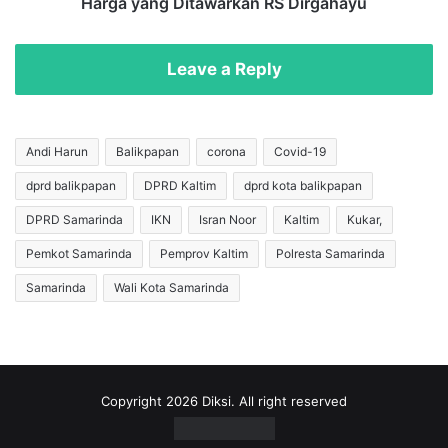
e
Harga yang Ditawarkan RS Dirgahayu
j
s
a
t
b
C
Leave a Reply
I
o
n
v
i
i
D
d
Andi Harun
Balikpapan
corona
Covid-19
i
-
r
dprd balikpapan
DPRD Kaltim
dprd kota balikpapan
1
u
9
DPRD Samarinda
IKN
Isran Noor
Kaltim
Kukar,
m
B
a
e
Pemkot Samarinda
Pemprov Kaltim
Polresta Samarinda
h
r
Samarinda
Wali Kota Samarinda
k
b
a
a
n
y
T
a
a
r
n
,
Copyright 2026 Diksi. All right reserved
p
I
a
n