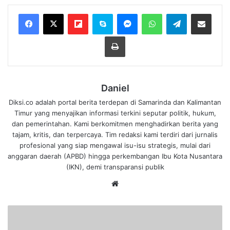
Flipboard
Skype
Messenger
WhatsApp
Telegram
Bagikan melalui Email
Cetak
Daniel
Diksi.co adalah portal berita terdepan di Samarinda dan Kalimantan
Timur yang menyajikan informasi terkini seputar politik, hukum,
dan pemerintahan. Kami berkomitmen menghadirkan berita yang
tajam, kritis, dan terpercaya. Tim redaksi kami terdiri dari jurnalis
profesional yang siap mengawal isu-isu strategis, mulai dari
anggaran daerah (APBD) hingga perkembangan Ibu Kota Nusantara
(IKN), demi transparansi publik
We
bsi
te
G
e