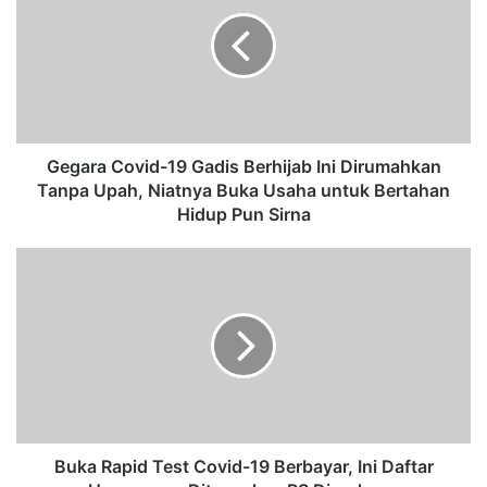
g
a
r
a
C
o
v
i
Gegara Covid-19 Gadis Berhijab Ini Dirumahkan
d
Tanpa Upah, Niatnya Buka Usaha untuk Bertahan
-
Hidup Pun Sirna
1
9
B
G
u
a
k
d
a
i
R
s
a
B
p
e
i
r
d
h
T
Buka Rapid Test Covid-19 Berbayar, Ini Daftar
i