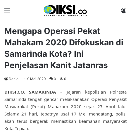
Menu
M
Mengapa Operasi Pekat
Mahakam 2020 Difokuskan di
Samarinda Kota? Ini
Penjelasan Kanit Jatanras
Daniel
9 Mei 2020
0
0
DIKSI.CO, SAMARINDA
 – Jajaran kepolisian Polresta 
Samarinda tengah gencar melaksanakan Operasi Penyakit 
Masyarakat (Pekat) Mahakam 2020 s
ejak 27 April lalu
. 
Selama 21 hari, tepatnya usai 17 Mei mendatang, polisi 
akan terus bergerak memastikan keamanan masyarakat 
Kota Tepian.