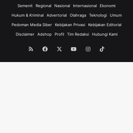
U
i
Semenit
Regional
Nasional
Internasional
Ekonomi
p
D
Hukum & Kriminal
Advertorial
Olahraga
Teknologi
Umum
a
a
h
f
Pedoman Media Siber
Kebijakan Privasi
Kebijakan Editorial
,
t
Disclaimer
Adshop
Profil
Tim Redaksi
Hubungi Kami
N
a
i
r
a
H
RSS
Facebook
X
YouTube
Instagram
TikTok
t
a
n
r
y
g
a
a
B
y
u
a
k
n
a
g
U
D
s
i
a
t
h
a
a
w