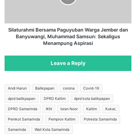
i
u
I
r
n
a
d
h
o
m
Silaturahmi Bersama Paguyuban Warga Jember dan
n
i
Banyuwangi, Muhammad Samsun: Sekaligus
e
B
Menampung Aspirasi
s
e
i
r
a
s
Leave a Reply
K
a
a
m
l
a
t
P
Andi Harun
Balikpapan
corona
Covid-19
i
a
m
dprd balikpapan
DPRD Kaltim
dprd kota balikpapan
g
,
u
DPRD Samarinda
IKN
Isran Noor
Kaltim
Kukar,
N
y
a
u
Pemkot Samarinda
Pemprov Kaltim
Polresta Samarinda
t
b
Samarinda
Wali Kota Samarinda
a
a