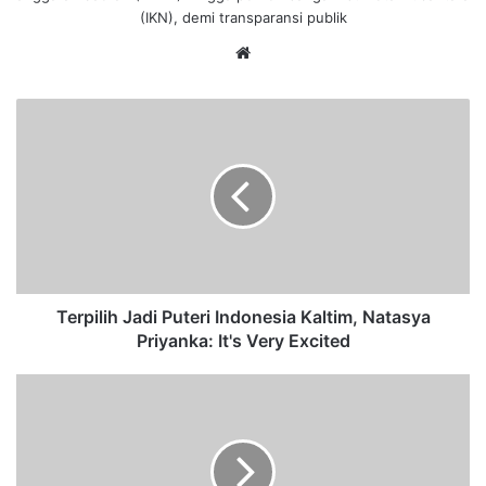
(IKN), demi transparansi publik
We
bsi
te
T
e
r
p
i
l
i
h
J
a
Terpilih Jadi Puteri Indonesia Kaltim, Natasya
d
Priyanka: It's Very Excited
i
P
S
u
i
t
l
e
a
r
t