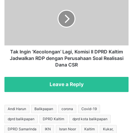
l
a
a
k
P
I
r
n
e
g
s
i
i
n
d
‘
e
K
Tak Ingin ‘Kecolongan’ Lagi, Komisi II DPRD Kaltim
n
e
Jadwalkan RDP dengan Perusahaan Soal Realisasi
,
c
Dana CSR
P
o
o
l
l
o
Leave a Reply
r
n
e
g
s
a
t
n
Andi Harun
Balikpapan
corona
Covid-19
a
’
S
dprd balikpapan
DPRD Kaltim
dprd kota balikpapan
L
a
a
DPRD Samarinda
IKN
Isran Noor
Kaltim
Kukar,
m
g