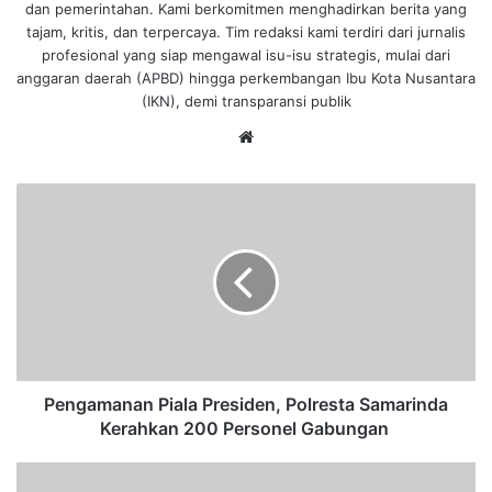
dan pemerintahan. Kami berkomitmen menghadirkan berita yang
tajam, kritis, dan terpercaya. Tim redaksi kami terdiri dari jurnalis
profesional yang siap mengawal isu-isu strategis, mulai dari
anggaran daerah (APBD) hingga perkembangan Ibu Kota Nusantara
(IKN), demi transparansi publik
We
bsi
te
P
e
n
g
a
m
a
n
a
n
Pengamanan Piala Presiden, Polresta Samarinda
P
Kerahkan 200 Personel Gabungan
i
a
T