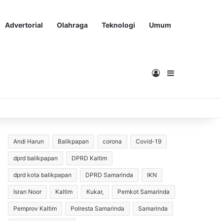
Advertorial
Olahraga
Teknologi
Umum
Masuk
Sidebar
Andi Harun
Balikpapan
corona
Covid-19
dprd balikpapan
DPRD Kaltim
dprd kota balikpapan
DPRD Samarinda
IKN
Isran Noor
Kaltim
Kukar,
Pemkot Samarinda
Pemprov Kaltim
Polresta Samarinda
Samarinda