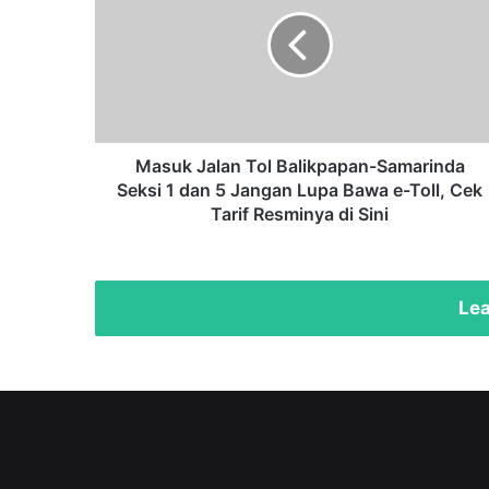
Tol
Balikpapan-
Samarinda
Seksi
1
dan
5
Jangan
Masuk Jalan Tol Balikpapan-Samarinda
Lupa
Seksi 1 dan 5 Jangan Lupa Bawa e-Toll, Cek
Bawa
Tarif Resminya di Sini
e-
Toll,
Cek
Tarif
Lea
Resminya
di
Sini