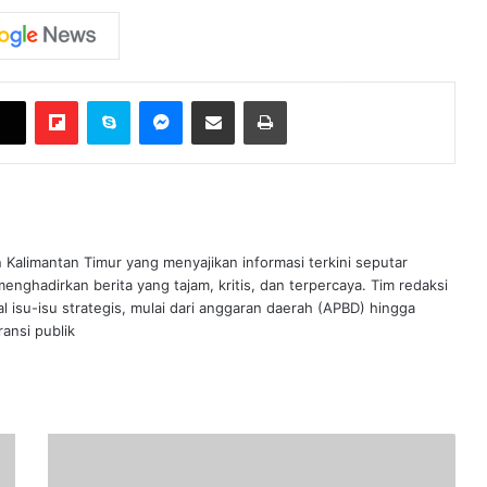
Flipboard
Skype
Messenger
Bagikan melalui Email
Cetak
n Kalimantan Timur yang menyajikan informasi terkini seputar
nghadirkan berita yang tajam, kritis, dan terpercaya. Tim redaksi
al isu-isu strategis, mulai dari anggaran daerah (APBD) hingga
ansi publik
2021
Kaltim