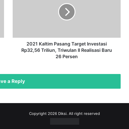
Pasang
Target
Investasi
Rp32,56
Triliun,
Triwulan
II
Realisasi
2021 Kaltim Pasang Target Investasi
Baru
Rp32,56 Triliun, Triwulan II Realisasi Baru
26
26 Persen
Persen
ve a Reply
Copyright 2026 Diksi. All right reserved