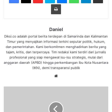
Cetak
Daniel
Diksi.co adalah portal berita terdepan di Samarinda dan Kalimantan
Timur yang menyajikan informasi terkini seputar politik, hukum,
dan pemerintahan. Kami berkomitmen menghadirkan berita yang
tajam, kritis, dan terpercaya. Tim redaksi kami terdiri dari jurnalis
profesional yang siap mengawal isu-isu strategis, mulai dari
anggaran daerah (APBD) hingga perkembangan Ibu Kota Nusantara
(IKN), demi transparansi publik
We
bsi
te
D
P
R
D
S