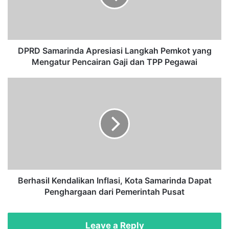
a
m
a
r
i
DPRD Samarinda Apresiasi Langkah Pemkot yang
n
Mengatur Pencairan Gaji dan TPP Pegawai
d
a
B
A
e
p
r
r
h
e
a
s
s
i
i
a
l
s
K
i
e
Berhasil Kendalikan Inflasi, Kota Samarinda Dapat
L
n
Penghargaan dari Pemerintah Pusat
a
d
n
a
g
l
Leave a Reply