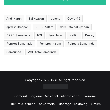
k
i
a
k
h
a
P
n
Andi Harun
Balikpapan
corona
Covid-19
e
I
dprd balikpapan
DPRD Kaltim
dprd kota balikpapan
m
n
k
f
DPRD Samarinda
IKN
Isran Noor
Kaltim
Kukar,
o
l
t
a
Pemkot Samarinda
Pemprov Kaltim
Polresta Samarinda
y
s
Samarinda
Wali Kota Samarinda
a
i
n
,
g
K
M
o
e
t
n
a
Copyright 2026 Diksi. All right reserved
g
S
a
a
t
m
Semenit
Regional
Nasional
Internasional
Ekonomi
u
a
Hukum & Kriminal
Advertorial
Olahraga
Teknologi
Umum
r
r
P