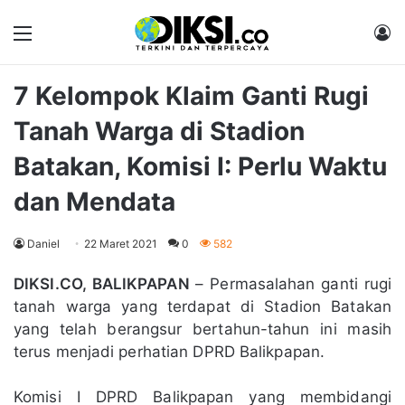
Menu
M
7 Kelompok Klaim Ganti Rugi
Tanah Warga di Stadion
Batakan, Komisi I: Perlu Waktu
dan Mendata
Daniel
22 Maret 2021
0
582
DIKSI.CO, BALIKPAPAN
– Permasalahan ganti rugi
tanah warga yang terdapat di Stadion Batakan
yang telah berangsur bertahun-tahun ini masih
terus menjadi perhatian DPRD Balikpapan.
Komisi I DPRD Balikpapan yang membidangi