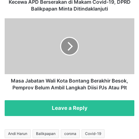
B
Kecewa APD Berserakan di Makam Covid-19, DPRD
e
Balikpapan Minta Ditindaklanjuti
r
s
M
e
a
r
s
a
a
k
J
a
a
n
b
d
a
i
t
M
a
Masa Jabatan Wali Kota Bontang Berakhir Besok,
a
n
Pemprov Belum Ambil Langkah Diisi PJs Atau Plt
k
W
a
a
m
l
Leave a Reply
C
i
o
K
v
o
i
t
Andi Harun
Balikpapan
corona
Covid-19
d
a