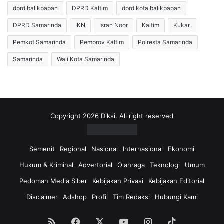
dprd balikpapan
DPRD Kaltim
dprd kota balikpapan
-
B
1
o
DPRD Samarinda
IKN
Isran Noor
Kaltim
Kukar,
9
n
,
t
Pemkot Samarinda
Pemprov Kaltim
Polresta Samarinda
D
a
Samarinda
Wali Kota Samarinda
P
n
R
g
D
B
B
e
a
r
l
a
Copyright 2026 Diksi. All right reserved
i
k
k
h
p
i
Semenit
Regional
Nasional
Internasional
Ekonomi
a
r
Hukum & Kriminal
Advertorial
Olahraga
Teknologi
Umum
p
B
a
e
Pedoman Media Siber
Kebijakan Privasi
Kebijakan Editorial
n
s
Disclaimer
Adshop
Profil
Tim Redaksi
Hubungi Kami
M
o
i
k
n
,
RSS
Facebook
X
YouTube
Instagram
TikTok