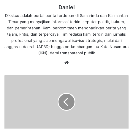
Daniel
Diksi.co adalah portal berita terdepan di Samarinda dan Kalimantan
Timur yang menyajikan informasi terkini seputar politik, hukum,
dan pemerintahan. Kami berkomitmen menghadirkan berita yang
tajam, kritis, dan terpercaya. Tim redaksi kami terdiri dari jurnalis
profesional yang siap mengawal isu-isu strategis, mulai dari
anggaran daerah (APBD) hingga perkembangan Ibu Kota Nusantara
(IKN), demi transparansi publik
We
bsi
te
K
e
c
e
w
a
A
P
D