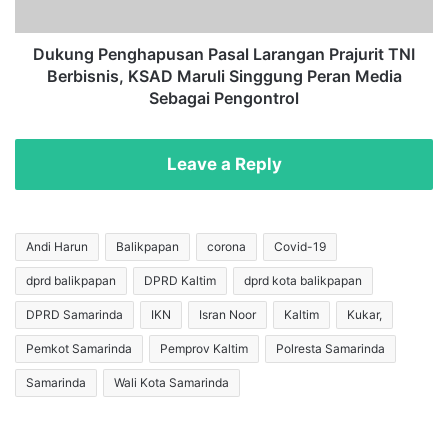
k
e
K
n
o
g
Dukung Penghapusan Pasal Larangan Prajurit TNI
s
h
Berbisnis, KSAD Maruli Singgung Peran Media
o
a
Sebagai Pengontrol
n
p
g
u
d
s
Leave a Reply
i
a
P
n
i
P
l
a
Andi Harun
Balikpapan
corona
Covid-19
k
s
a
dprd balikpapan
DPRD Kaltim
dprd kota balikpapan
a
d
l
DPRD Samarinda
IKN
Isran Noor
Kaltim
Kukar,
a
L
K
a
Pemkot Samarinda
Pemprov Kaltim
Polresta Samarinda
a
r
Samarinda
Wali Kota Samarinda
l
a
t
n
i
g