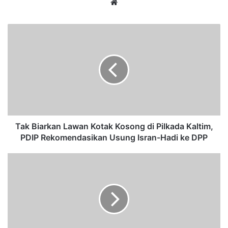
We
bsi
te
T
a
k
B
i
a
r
k
a
n
Tak Biarkan Lawan Kotak Kosong di Pilkada Kaltim,
L
PDIP Rekomendasikan Usung Isran-Hadi ke DPP
a
w
D
a
u
n
k
K
u
o
n
t
g
a
P