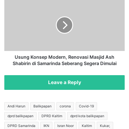
K
U
P
s
,
u
P
n
a
g
g
K
a
o
r
n
L
s
a
e
Usung Konsep Modern, Renovasi Masjid Ash
u
p
Shabirin di Samarinda Seberang Segera Dimulai
t
M
d
o
i
d
Leave a Reply
T
e
a
r
n
n
g
,
Andi Harun
Balikpapan
corona
Covid-19
e
R
dprd balikpapan
DPRD Kaltim
dprd kota balikpapan
r
e
a
n
DPRD Samarinda
IKN
Isran Noor
Kaltim
Kukar,
n
o