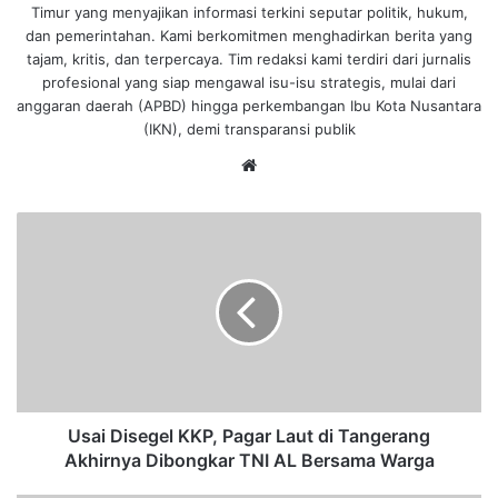
Timur yang menyajikan informasi terkini seputar politik, hukum,
dan pemerintahan. Kami berkomitmen menghadirkan berita yang
tajam, kritis, dan terpercaya. Tim redaksi kami terdiri dari jurnalis
profesional yang siap mengawal isu-isu strategis, mulai dari
anggaran daerah (APBD) hingga perkembangan Ibu Kota Nusantara
(IKN), demi transparansi publik
We
bsi
te
U
s
a
i
D
i
s
e
g
e
Usai Disegel KKP, Pagar Laut di Tangerang
l
Akhirnya Dibongkar TNI AL Bersama Warga
K