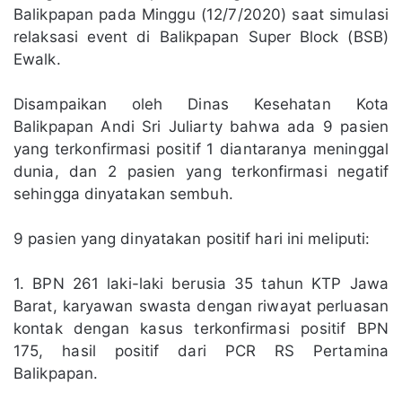
Balikpapan pada Minggu (12/7/2020) saat simulasi
relaksasi event di Balikpapan Super Block (BSB)
Ewalk.
Disampaikan oleh Dinas Kesehatan Kota
Balikpapan Andi Sri Juliarty bahwa ada 9 pasien
yang terkonfirmasi positif 1 diantaranya meninggal
dunia, dan 2 pasien yang terkonfirmasi negatif
sehingga dinyatakan sembuh.
9 pasien yang dinyatakan positif hari ini meliputi:
1. BPN 261 laki-laki berusia 35 tahun KTP Jawa
Barat, karyawan swasta dengan riwayat perluasan
kontak dengan kasus terkonfirmasi positif BPN
175, hasil positif dari PCR RS Pertamina
Balikpapan.