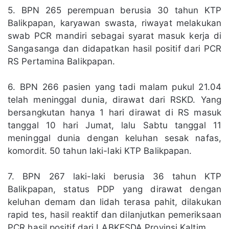
5. BPN 265 perempuan berusia 30 tahun KTP
Balikpapan, karyawan swasta, riwayat melakukan
swab PCR mandiri sebagai syarat masuk kerja di
Sangasanga dan didapatkan hasil positif dari PCR
RS Pertamina Balikpapan.
6. BPN 266 pasien yang tadi malam pukul 21.04
telah meninggal dunia, dirawat dari RSKD. Yang
bersangkutan hanya 1 hari dirawat di RS masuk
tanggal 10 hari Jumat, lalu Sabtu tanggal 11
meninggal dunia dengan keluhan sesak nafas,
komordit. 50 tahun laki-laki KTP Balikpapan.
7. BPN 267 laki-laki berusia 36 tahun KTP
Balikpapan, status PDP yang dirawat dengan
keluhan demam dan lidah terasa pahit, dilakukan
rapid tes, hasil reaktif dan dilanjutkan pemeriksaan
PCR hasil positif dari LABKESDA Provinsi Kaltim.