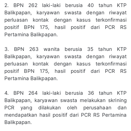
2. BPN 262 laki-laki berusia 40 tahun KTP
Balikpapan, karyawan swasta dengan riwayat
perluasan kontak dengan kasus terkonfirmasi
positif BPN 175, hasil positif dari PCR RS
Pertamina Balikpapan.
3. BPN 263 wanita berusia 35 tahun KTP
Balikpapan, karyawan swasta dengan riwayat
perluasan kontak dengan kasus terkonfirmasi
positif BPN 175, hasil positif dari PCR RS
Pertamina Balikpapan.
4. BPN 264 laki-laki berusia 36 tahun KTP
Balikpapan, karyawan swasta melakukan skrining
PCR yang dilakukan oleh perusahaan dan
mendapatkan hasil positif dari PCR RS Pertamina
Balikpapan.