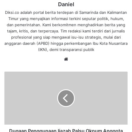
Daniel
Diksi.co adalah portal berita terdepan di Samarinda dan Kalimantan
Timur yang menyajikan informasi terkini seputar politik, hukum,
dan pemerintahan. Kami berkomitmen menghadirkan berita yang
tajam, kritis, dan terpercaya. Tim redaksi kami terdiri dari jurnalis
profesional yang siap mengawal isu-isu strategis, mulai dari
anggaran daerah (APBD) hingga perkembangan Ibu Kota Nusantara
(IKN), demi transparansi publik
We
bsi
te
D
u
g
a
a
n
P
e
n
g
Dugaan Penggunaan Ijazah Palsu Oknum Anggota