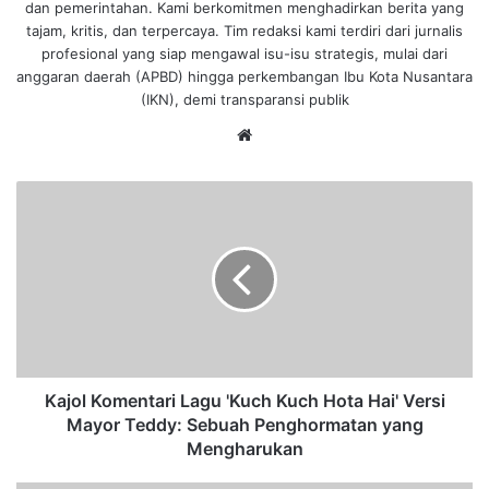
dan pemerintahan. Kami berkomitmen menghadirkan berita yang
tajam, kritis, dan terpercaya. Tim redaksi kami terdiri dari jurnalis
profesional yang siap mengawal isu-isu strategis, mulai dari
anggaran daerah (APBD) hingga perkembangan Ibu Kota Nusantara
(IKN), demi transparansi publik
We
bsi
te
K
a
j
o
l
K
o
m
e
n
Kajol Komentari Lagu 'Kuch Kuch Hota Hai' Versi
t
Mayor Teddy: Sebuah Penghormatan yang
a
Mengharukan
r