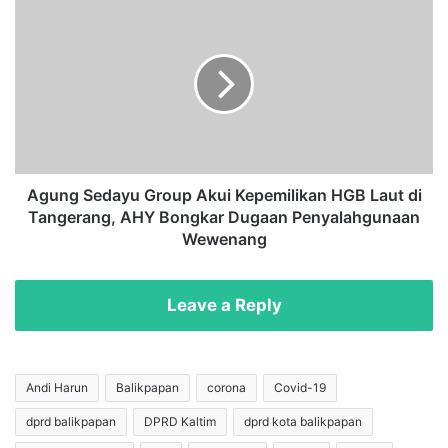
i
A
L
g
a
u
g
n
u
g
'
S
K
e
u
d
c
a
h
y
Agung Sedayu Group Akui Kepemilikan HGB Laut di
K
u
Tangerang, AHY Bongkar Dugaan Penyalahgunaan
u
G
Wewenang
c
r
h
o
H
u
Leave a Reply
o
p
t
A
a
k
H
u
Andi Harun
Balikpapan
corona
Covid-19
a
i
i
dprd balikpapan
DPRD Kaltim
dprd kota balikpapan
K
'
e