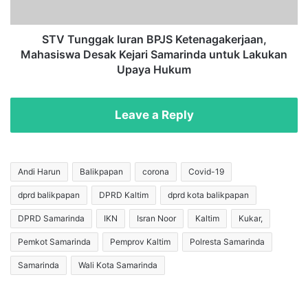
a
g
B
a
e
k
STV Tunggak Iuran BPJS Ketenagakerjaan,
r
I
Mahasiswa Desak Kejari Samarinda untuk Lakukan
h
u
Upaya Hukum
a
r
s
a
i
n
Leave a Reply
l
B
B
P
o
J
r
S
Andi Harun
Balikpapan
corona
Covid-19
o
K
n
dprd balikpapan
DPRD Kaltim
dprd kota balikpapan
e
g
t
DPRD Samarinda
IKN
Isran Noor
Kaltim
Kukar,
P
e
e
n
Pemkot Samarinda
Pemprov Kaltim
Polresta Samarinda
n
a
Samarinda
Wali Kota Samarinda
g
g
h
a
a
k