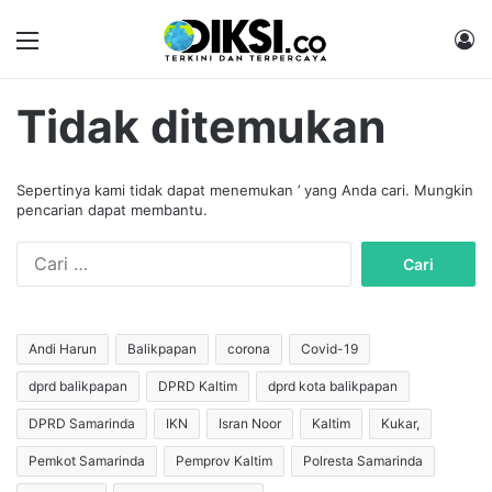
Menu
M
Tidak ditemukan
Sepertinya kami tidak dapat menemukan ’ yang Anda cari. Mungkin
pencarian dapat membantu.
C
a
r
i
u
Andi Harun
Balikpapan
corona
Covid-19
n
dprd balikpapan
DPRD Kaltim
dprd kota balikpapan
t
u
DPRD Samarinda
IKN
Isran Noor
Kaltim
Kukar,
k
:
Pemkot Samarinda
Pemprov Kaltim
Polresta Samarinda