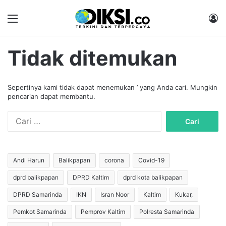
Menu
M
Tidak ditemukan
Sepertinya kami tidak dapat menemukan ’ yang Anda cari. Mungkin
pencarian dapat membantu.
C
a
r
i
u
Andi Harun
Balikpapan
corona
Covid-19
n
dprd balikpapan
DPRD Kaltim
dprd kota balikpapan
t
u
DPRD Samarinda
IKN
Isran Noor
Kaltim
Kukar,
k
:
Pemkot Samarinda
Pemprov Kaltim
Polresta Samarinda