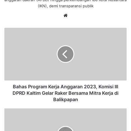
(IKN), demi transparansi publik
We
bsi
te
B
a
h
a
s
P
r
o
g
r
Bahas Program Kerja Anggaran 2023, Komisi III
a
DPRD Kaltim Gelar Raker Bersama Mitra Kerja di
m
Balikpapan
K
e
D
r
P
j
R
a
D