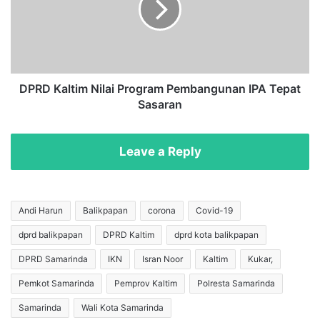
A
K
n
a
g
l
g
t
a
i
r
m
DPRD Kaltim Nilai Program Pembangunan IPA Tepat
a
N
Sasaran
n
i
2
l
0
a
Leave a Reply
2
i
3
P
,
r
K
o
Andi Harun
Balikpapan
corona
Covid-19
o
g
m
dprd balikpapan
DPRD Kaltim
dprd kota balikpapan
r
i
a
DPRD Samarinda
IKN
Isran Noor
Kaltim
Kukar,
s
m
i
P
Pemkot Samarinda
Pemprov Kaltim
Polresta Samarinda
I
e
Samarinda
Wali Kota Samarinda
I
m