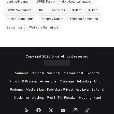
dprd balikpapan
DPRD Kaltim
dprd kota balikpapan
d
M
i
a
DPRD Samarinda
IKN
Isran Noor
Kaltim
Kukar,
s
l
P
a
Pemkot Samarinda
Pemprov Kaltim
Polresta Samarinda
U
y
Samarinda
Wali Kota Samarinda
P
s
R
i
K
a
a
G
l
a
t
g
Copyright 2026 Diksi. All right reserved
i
a
m
l
,
E
Semenit
Regional
Nasional
Internasional
Ekonomi
S
d
Hukum & Kriminal
Advertorial
Olahraga
Teknologi
Umum
e
a
k
r
Pedoman Media Siber
Kebijakan Privasi
Kebijakan Editorial
p
d
Disclaimer
Adshop
Profil
Tim Redaksi
Hubungi Kami
r
i
o
S
v
a
RSS
Facebook
X
YouTube
Instagram
TikTok