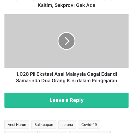
N
Kaltim, Sekprov: Gak Ada
a
m
1
a
.
d
0
i
2
P
8
r
P
o
i
s
l
e
E
s
k
1.028 Pil Ekstasi Asal Malaysia Gagal Edar di
S
s
Samarinda Dua Orang Kini dalam Pengejaran
e
t
l
a
e
s
Leave a Reply
k
i
s
A
i
s
K
a
Andi Harun
Balikpapan
corona
Covid-19
a
l