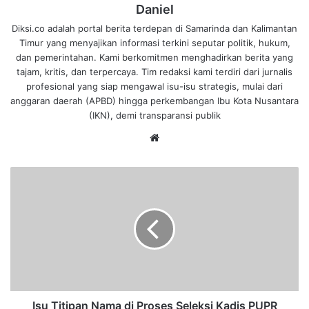
Daniel
Diksi.co adalah portal berita terdepan di Samarinda dan Kalimantan
Timur yang menyajikan informasi terkini seputar politik, hukum,
dan pemerintahan. Kami berkomitmen menghadirkan berita yang
tajam, kritis, dan terpercaya. Tim redaksi kami terdiri dari jurnalis
profesional yang siap mengawal isu-isu strategis, mulai dari
anggaran daerah (APBD) hingga perkembangan Ibu Kota Nusantara
(IKN), demi transparansi publik
We
bsi
te
I
s
u
T
i
t
i
p
a
n
Isu Titipan Nama di Proses Seleksi Kadis PUPR