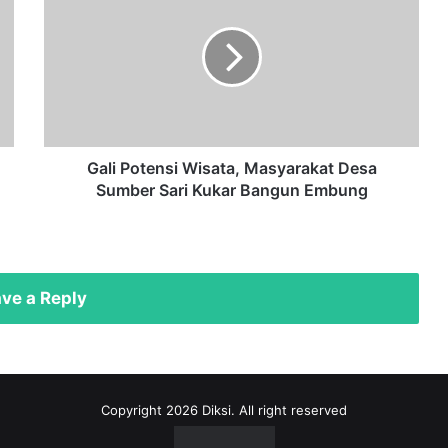
Wisata,
Masyarakat
Desa
Sumber
Sari
Kukar
Bangun
Embung
Gali Potensi Wisata, Masyarakat Desa
Sumber Sari Kukar Bangun Embung
ve a Reply
Copyright 2026 Diksi. All right reserved