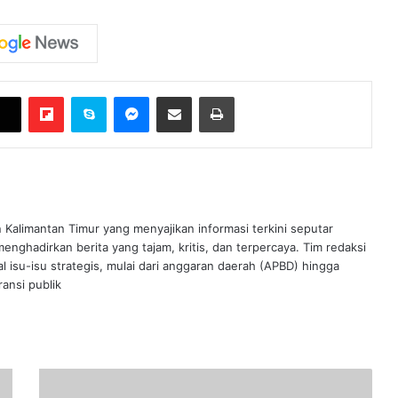
Flipboard
Skype
Messenger
Bagikan melalui Email
Cetak
n Kalimantan Timur yang menyajikan informasi terkini seputar
nghadirkan berita yang tajam, kritis, dan terpercaya. Tim redaksi
al isu-isu strategis, mulai dari anggaran daerah (APBD) hingga
ansi publik
Gali
Potensi