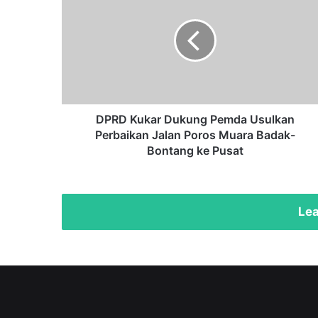
Dukung
Pemda
Usulkan
Perbaikan
Jalan
Poros
Muara
Badak-
DPRD Kukar Dukung Pemda Usulkan
Bontang
Perbaikan Jalan Poros Muara Badak-
ke
Bontang ke Pusat
Pusat
Lea