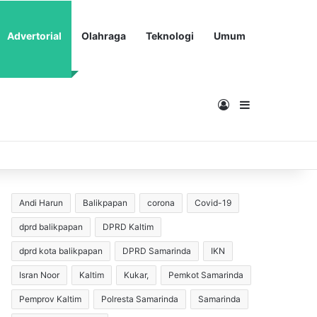
Advertorial
Olahraga
Teknologi
Umum
Masuk
Sidebar
Andi Harun
Balikpapan
corona
Covid-19
dprd balikpapan
DPRD Kaltim
dprd kota balikpapan
DPRD Samarinda
IKN
Isran Noor
Kaltim
Kukar,
Pemkot Samarinda
Pemprov Kaltim
Polresta Samarinda
Samarinda