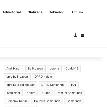
Advertorial
Olahraga
Teknologi
Umum
Masuk
Sidebar
Andi Harun
Balikpapan
corona
Covid-19
dprd balikpapan
DPRD Kaltim
dprd kota balikpapan
DPRD Samarinda
IKN
Isran Noor
Kaltim
Kukar,
Pemkot Samarinda
Pemprov Kaltim
Polresta Samarinda
Samarinda