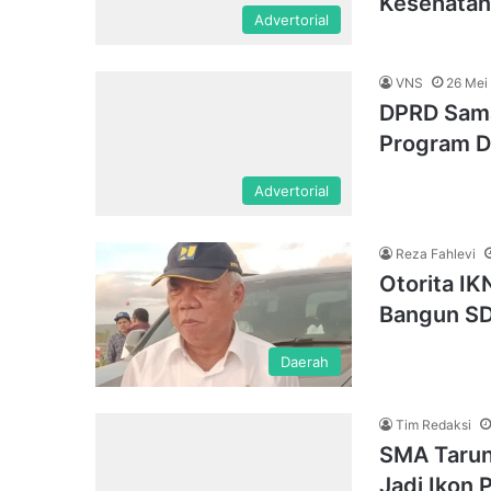
Kesehatan
Advertorial
VNS
26 Mei
DPRD Samar
Program Di
Advertorial
Reza Fahlevi
Otorita IK
Bangun SD
Daerah
Tim Redaksi
SMA Tarun
Jadi Ikon 