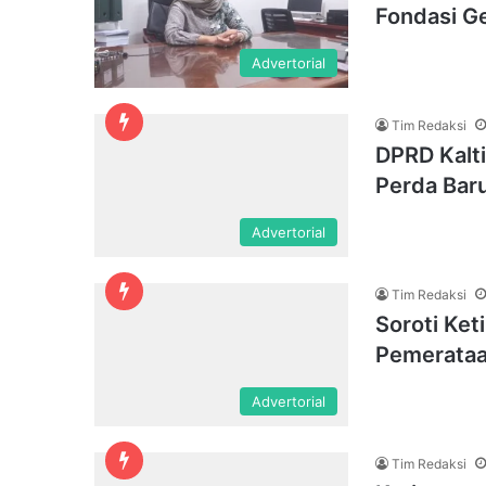
Fondasi Ge
Advertorial
Tim Redaksi
DPRD Kalt
Perda Bar
Advertorial
Tim Redaksi
Soroti Ke
Pemerataa
Advertorial
Tim Redaksi