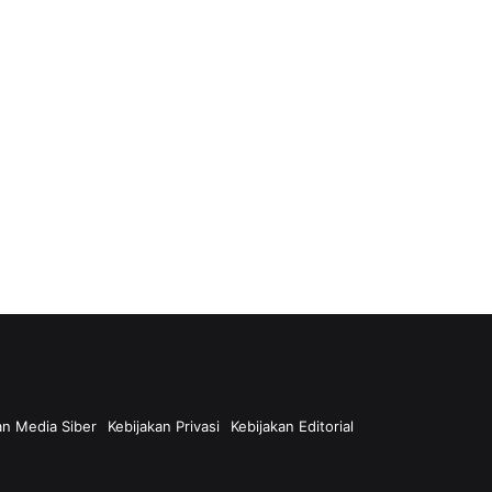
n Media Siber
Kebijakan Privasi
Kebijakan Editorial