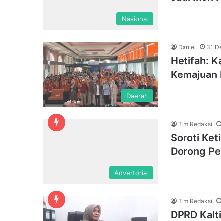
Nasional
Daniel
31 D
Hetifah: 
Kemajuan 
Daerah
Tim Redaksi
Soroti Ket
Dorong Pe
Advertorial
Tim Redaksi
DPRD Kalt