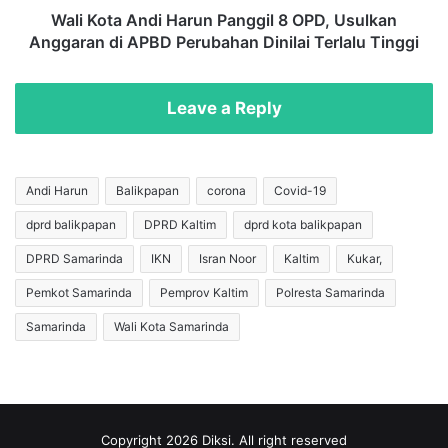
e
n
Wali Kota Andi Harun Panggil 8 OPD, Usulkan
g
d
Anggaran di APBD Perubahan Dinilai Terlalu Tinggi
r
i
i
H
t
a
Leave a Reply
a
r
s
u
s
n
e
P
Andi Harun
Balikpapan
corona
Covid-19
b
a
a
dprd balikpapan
DPRD Kaltim
dprd kota balikpapan
n
g
g
DPRD Samarinda
IKN
Isran Noor
Kaltim
Kukar,
a
g
i
i
Pemkot Samarinda
Pemprov Kaltim
Polresta Samarinda
U
l
Samarinda
Wali Kota Samarinda
p
8
a
O
y
P
a
D
P
,
e
U
Copyright 2026 Diksi. All right reserved