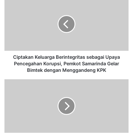
C
i
p
t
a
k
a
n
K
e
Ciptakan Keluarga Berintegritas sebagai Upaya
l
Pencegahan Korupsi, Pemkot Samarinda Gelar
u
Bimtek dengan Menggandeng KPK
a
r
W
g
a
a
l
B
i
e
K
r
o
i
t
n
a
t
A