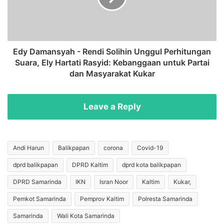
a
m
h
a
a
n
s
s
i
y
Edy Damansyah - Rendi Solihin Unggul Perhitungan
s
a
Suara, Ely Hartati Rasyid: Kebanggaan untuk Partai
w
h
dan Masyarakat Kukar
a
-
T
R
e
e
Leave a Reply
r
n
s
d
a
i
n
S
Andi Harun
Balikpapan
corona
Covid-19
g
o
k
dprd balikpapan
DPRD Kaltim
dprd kota balikpapan
l
a
i
DPRD Samarinda
IKN
Isran Noor
Kaltim
Kukar,
A
h
k
i
Pemkot Samarinda
Pemprov Kaltim
Polresta Samarinda
s
n
Samarinda
Wali Kota Samarinda
i
U