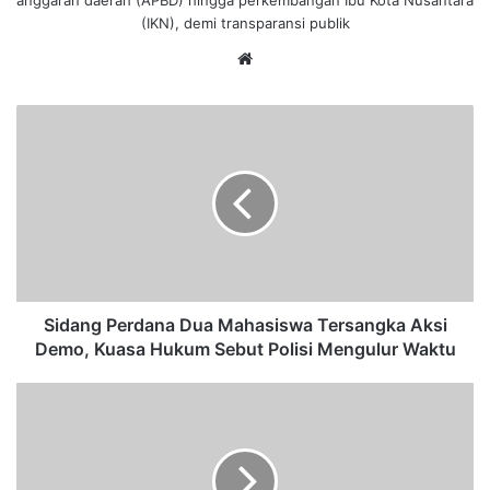
anggaran daerah (APBD) hingga perkembangan Ibu Kota Nusantara
(IKN), demi transparansi publik
We
bsi
te
S
i
d
a
n
g
P
e
r
d
Sidang Perdana Dua Mahasiswa Tersangka Aksi
a
Demo, Kuasa Hukum Sebut Polisi Mengulur Waktu
n
a
E
D
d
u
y
a
D
M
a