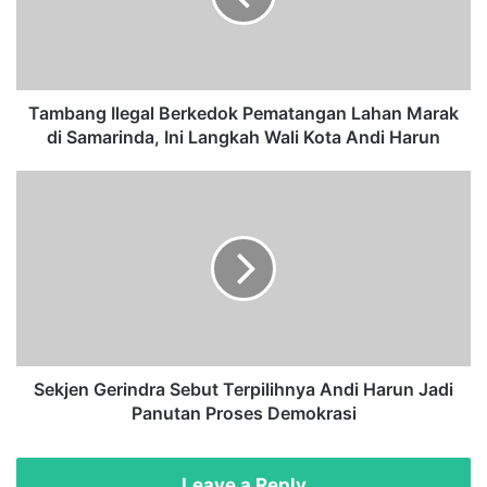
n
g
I
l
e
Tambang Ilegal Berkedok Pematangan Lahan Marak
g
di Samarinda, Ini Langkah Wali Kota Andi Harun
a
l
S
B
e
e
k
r
j
k
e
e
n
d
G
o
e
k
r
P
i
Sekjen Gerindra Sebut Terpilihnya Andi Harun Jadi
e
n
Panutan Proses Demokrasi
m
d
a
r
t
a
Leave a Reply