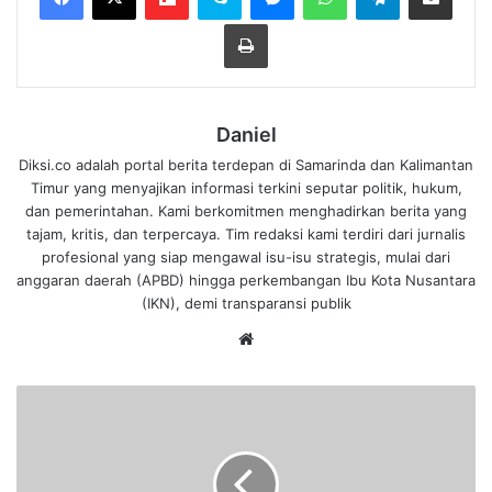
Cetak
Daniel
Diksi.co adalah portal berita terdepan di Samarinda dan Kalimantan
Timur yang menyajikan informasi terkini seputar politik, hukum,
dan pemerintahan. Kami berkomitmen menghadirkan berita yang
tajam, kritis, dan terpercaya. Tim redaksi kami terdiri dari jurnalis
profesional yang siap mengawal isu-isu strategis, mulai dari
anggaran daerah (APBD) hingga perkembangan Ibu Kota Nusantara
(IKN), demi transparansi publik
We
bsi
te
T
a
m
b
a