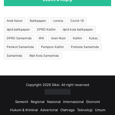
a
S
n
e
g
b
a
u
Andi Harun
Balikpapan
corona
Covid-19
n
t
dprd balikpapan
DPRD Kaltim
dprd kota balikpapan
L
T
a
e
DPRD Samarinda
IKN
Isran Noor
Kaltim
Kukar,
h
r
a
p
Pemkot Samarinda
Pemprov Kaltim
Polresta Samarinda
n
i
Samarinda
Wali Kota Samarinda
M
l
a
i
r
h
a
n
k
y
d
a
Copyright 2026 Diksi. All right reserved
i
A
S
n
a
d
Semenit
Regional
Nasional
Internasional
Ekonomi
m
i
Hukum & Kriminal
Advertorial
Olahraga
Teknologi
Umum
a
H