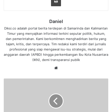
Daniel
Diksi.co adalah portal berita terdepan di Samarinda dan Kalimantan
Timur yang menyajikan informasi terkini seputar politik, hukum,
dan pemerintahan. Kami berkomitmen menghadirkan berita yang
tajam, kritis, dan terpercaya. Tim redaksi kami terdiri dari jurnalis
profesional yang siap mengawal isu-isu strategis, mulai dari
anggaran daerah (APBD) hingga perkembangan Ibu Kota Nusantara
(IKN), demi transparansi publik
We
bsi
te
P
a
r
i
p
u