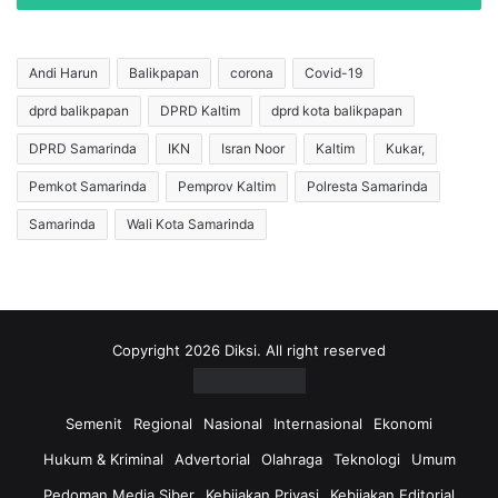
U
l
r
B
u
o
Andi Harun
Balikpapan
corona
Covid-19
n
c
g
dprd balikpapan
DPRD Kaltim
dprd kota balikpapan
a
D
h
DPRD Samarinda
IKN
Isran Noor
Kaltim
Kukar,
i
9
g
T
Pemkot Samarinda
Pemprov Kaltim
Polresta Samarinda
e
a
Samarinda
Wali Kota Samarinda
l
h
a
u
r
n
,
d
T
i
A
S
Copyright 2026 Diksi. All right reserved
P
a
D
m
d
a
Semenit
Regional
Nasional
Internasional
Ekonomi
a
r
Hukum & Kriminal
Advertorial
Olahraga
Teknologi
Umum
n
i
B
n
Pedoman Media Siber
Kebijakan Privasi
Kebijakan Editorial