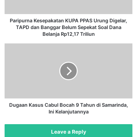
r
n
a
K
Paripurna Kesepakatan KUPA PPAS Urung Digelar,
e
TAPD dan Banggar Belum Sepekat Soal Dana
s
Belanja Rp12,17 Triliun
e
p
D
a
u
k
g
a
a
t
a
a
n
n
K
K
a
U
s
P
u
Dugaan Kasus Cabul Bocah 9 Tahun di Samarinda,
A
s
Ini Kelanjutannya
P
C
P
a
A
b
Leave a Reply
S
u