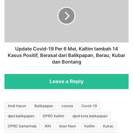
T
d
r
a
a
t
n
e
s
C
p
o
o
v
r
i
Update Covid-19 Per 6 Mei, Kaltim tambah 14
t
d
Kasus Positif, Berasal dari Balikpapan, Berau, Kubar
a
-
dan Bontang
s
1
i
9
T
P
Leave a Reply
e
e
r
r
m
6
a
M
Andi Harun
Balikpapan
corona
Covid-19
s
e
u
dprd balikpapan
DPRD Kaltim
dprd kota balikpapan
i
k
,
DPRD Samarinda
IKN
Isran Noor
Kaltim
Kukar,
P
K