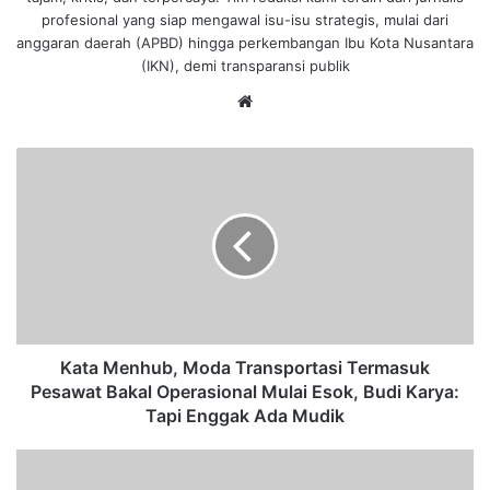
profesional yang siap mengawal isu-isu strategis, mulai dari
anggaran daerah (APBD) hingga perkembangan Ibu Kota Nusantara
(IKN), demi transparansi publik
We
bsi
te
K
a
t
a
M
e
n
h
u
b
Kata Menhub, Moda Transportasi Termasuk
,
Pesawat Bakal Operasional Mulai Esok, Budi Karya:
M
Tapi Enggak Ada Mudik
o
d
U
a
p