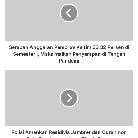
r
a
p
a
n
A
n
g
Serapan Anggaran Pemprov Kaltim 33,32 Persen di
g
Semester I, Maksimalkan Penyerapan di Tengah
a
Pandemi
r
a
P
n
o
P
l
e
i
m
s
p
i
r
A
o
m
v
a
K
n
Polisi Amankan Residivis Jambret dan Curanmor,
a