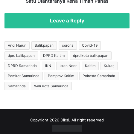
k
Satu Diantaranya Kena Timah Panas
l
a
t
n
i
R
Leave a Reply
m
e
3
s
3
i
,
d
Andi Harun
Balikpapan
corona
Covid-19
3
i
2
dprd balikpapan
DPRD Kaltim
dprd kota balikpapan
v
P
i
DPRD Samarinda
IKN
Isran Noor
Kaltim
Kukar,
e
s
r
J
Pemkot Samarinda
Pemprov Kaltim
Polresta Samarinda
s
a
Samarinda
Wali Kota Samarinda
e
m
n
b
d
r
i
e
S
t
e
d
Copyright 2026 Diksi. All right reserved
m
a
e
n