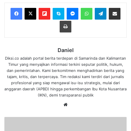
Flipboard
Skype
Messenger
WhatsApp
Telegram
Bagikan melalui Email
Cetak
Daniel
Diksi.co adalah portal berita terdepan di Samarinda dan Kalimantan
Timur yang menyajikan informasi terkini seputar politik, hukum,
dan pemerintahan. Kami berkomitmen menghadirkan berita yang
tajam, kritis, dan terpercaya. Tim redaksi kami terdiri dari jurnalis
profesional yang siap mengawal isu-isu strategis, mulai dari
anggaran daerah (APBD) hingga perkembangan Ibu Kota Nusantara
(IKN), demi transparansi publik
We
bsi
te
S
e