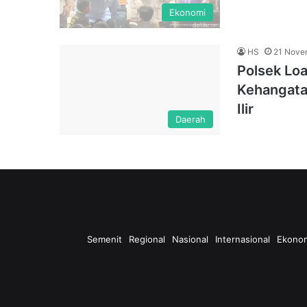
Ekonomi
HS
21 Nove
Polsek Loa
Kehangatan
Ilir
Daerah
Semenit
Regional
Nasional
Internasional
Ekono