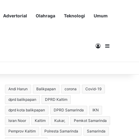
Advertorial
Olahraga
Teknologi
Umum
Masuk
Sidebar
Andi Harun
Balikpapan
corona
Covid-19
dprd balikpapan
DPRD Kaltim
dprd kota balikpapan
DPRD Samarinda
IKN
Isran Noor
Kaltim
Kukar,
Pemkot Samarinda
Pemprov Kaltim
Polresta Samarinda
Samarinda