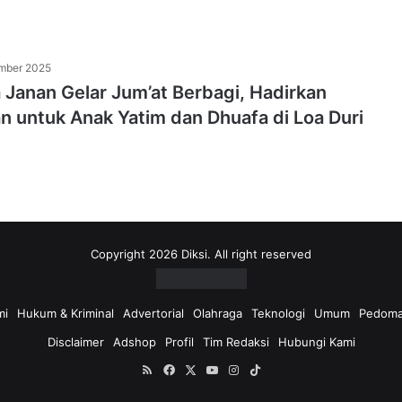
mber 2025
 Janan Gelar Jum’at Berbagi, Hadirkan
 untuk Anak Yatim dan Dhuafa di Loa Duri
Copyright 2026 Diksi. All right reserved
mi
Hukum & Kriminal
Advertorial
Olahraga
Teknologi
Umum
Pedoma
Disclaimer
Adshop
Profil
Tim Redaksi
Hubungi Kami
RSS
Facebook
X
YouTube
Instagram
TikTok