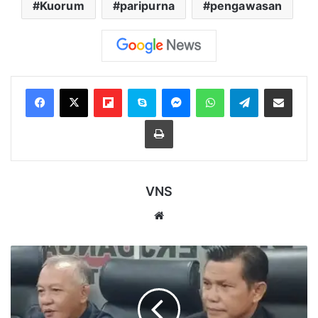
Kuorum
paripurna
pengawasan
Flipboard
Skype
Messenger
WhatsApp
Telegram
Bagikan melalui Email
Cetak
VNS
Website
PDI
Perjuangan
Tegaskan
Komitmen
Kawal