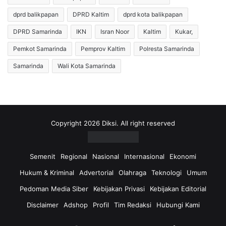
dprd balikpapan
DPRD Kaltim
dprd kota balikpapan
DPRD Samarinda
IKN
Isran Noor
Kaltim
Kukar,
Pemkot Samarinda
Pemprov Kaltim
Polresta Samarinda
Samarinda
Wali Kota Samarinda
Copyright 2026 Diksi. All right reserved
Semenit
Regional
Nasional
Internasional
Ekonomi
Hukum & Kriminal
Advertorial
Olahraga
Teknologi
Umum
Pedoman Media Siber
Kebijakan Privasi
Kebijakan Editorial
Disclaimer
Adshop
Profil
Tim Redaksi
Hubungi Kami