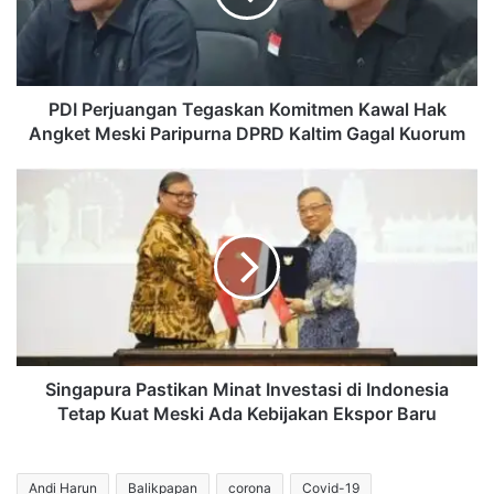
Hak
Angket
Meski
Paripurna
DPRD
PDI Perjuangan Tegaskan Komitmen Kawal Hak
Kaltim
Angket Meski Paripurna DPRD Kaltim Gagal Kuorum
Gagal
Kuorum
Singapura
Pastikan
Minat
Investasi
di
Indonesia
Tetap
Kuat
Meski
Ada
Singapura Pastikan Minat Investasi di Indonesia
Kebijakan
Tetap Kuat Meski Ada Kebijakan Ekspor Baru
Ekspor
Baru
Andi Harun
Balikpapan
corona
Covid-19