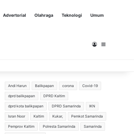
Advertorial
Olahraga
Teknologi
Umum
Masuk
Sidebar
Andi Harun
Balikpapan
corona
Covid-19
dprd balikpapan
DPRD Kaltim
dprd kota balikpapan
DPRD Samarinda
IKN
Isran Noor
Kaltim
Kukar,
Pemkot Samarinda
Pemprov Kaltim
Polresta Samarinda
Samarinda