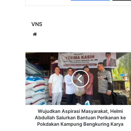
VNS
Website
Wujudkan
Aspirasi
Masyarakat,
Helmi
Abdullah
Salurkan
Bantuan
Perikanan
ke
Pokdakan
Wujudkan Aspirasi Masyarakat, Helmi
Kampung
Abdullah Salurkan Bantuan Perikanan ke
Bengkuring
Pokdakan Kampung Bengkuring Karya
Karya