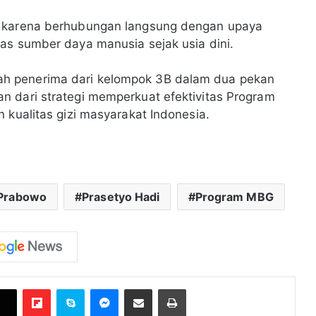
g karena berhubungan langsung dengan upaya
as sumber daya manusia sejak usia dini.
h penerima dari kelompok 3B dalam dua pekan
n dari strategi memperkuat efektivitas Program
 kualitas gizi masyarakat Indonesia.
Prabowo
Prasetyo Hadi
Program MBG
Flipboard
Skype
Messenger
Bagikan melalui Email
Cetak