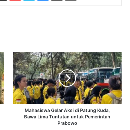
Mahasiswa
Gelar
Aksi
di
Patung
Kuda,
Bawa
Lima
Tuntutan
untuk
Mahasiswa Gelar Aksi di Patung Kuda,
Pemerintah
Bawa Lima Tuntutan untuk Pemerintah
Prabowo
Prabowo