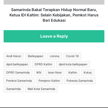
G
a
M
B
Samarinda Bakal Terapkan Hidup Normal Baru,
D
a
Ketua IDI Kaltim: Selain Kebijakan, Pemkot Harus
i
k
Beri Edukasi
s
a
e
l
b
T
Leave a Reply
u
e
t
r
D
a
a
p
Andi Harun
Balikpapan
corona
Covid-19
p
k
a
dprd balikpapan
DPRD Kaltim
dprd kota balikpapan
a
t
n
DPRD Samarinda
IKN
Isran Noor
Kaltim
Kukar,
A
H
n
i
Pemkot Samarinda
Pemprov Kaltim
Polresta Samarinda
c
d
Samarinda
Wali Kota Samarinda
a
u
m
p
a
N
n
o