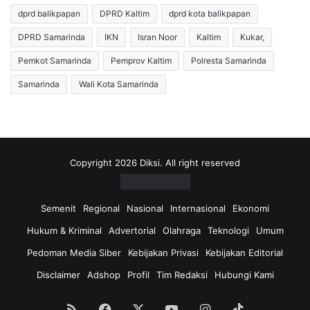
g
a
dprd balikpapan
DPRD Kaltim
dprd kota balikpapan
a
r
D
DPRD Samarinda
IKN
Isran Noor
Kaltim
Kukar,
i
a
n
e
Pemkot Samarinda
Pemprov Kaltim
Polresta Samarinda
d
r
Samarinda
Wali Kota Samarinda
a
a
M
h
u
d
l
i
a
U
i
t
Copyright 2026 Diksi. All right reserved
T
a
e
r
r
a
Semenit
Regional
Nasional
Internasional
Ekonomi
l
K
Hukum & Kriminal
Advertorial
Olahraga
Teknologi
Umum
i
a
h
l
Pedoman Media Siber
Kebijakan Privasi
Kebijakan Editorial
a
t
Disclaimer
Adshop
Profil
Tim Redaksi
Hubungi Kami
t
i
H
m
a
,
RSS
Facebook
X
YouTube
Instagram
TikTok