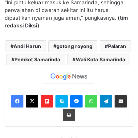
"Ini pintu keluar masuk ke Samarinda, sehingga
perwajahan di daerah sekitar ini itu harus
dipastikan nyaman juga aman," pungkasnya.
(tim
redaksi Diksi)
Andi Harun
gotong royong
Palaran
Pemkot Samarinda
Wali Kota Samarinda
Flipboard
Skype
Messenger
WhatsApp
Telegram
Bagikan melalui Email
Cetak