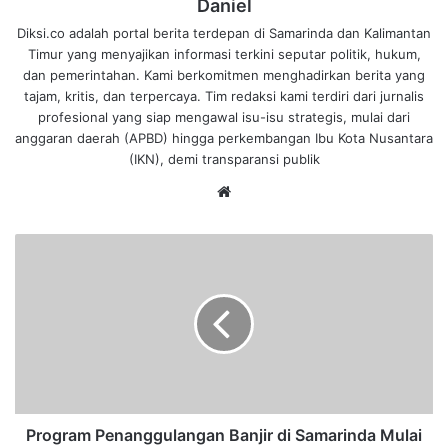
Daniel
Diksi.co adalah portal berita terdepan di Samarinda dan Kalimantan
Timur yang menyajikan informasi terkini seputar politik, hukum,
dan pemerintahan. Kami berkomitmen menghadirkan berita yang
tajam, kritis, dan terpercaya. Tim redaksi kami terdiri dari jurnalis
profesional yang siap mengawal isu-isu strategis, mulai dari
anggaran daerah (APBD) hingga perkembangan Ibu Kota Nusantara
(IKN), demi transparansi publik
We
bsi
te
P
r
o
g
r
a
m
P
e
n
Program Penanggulangan Banjir di Samarinda Mulai