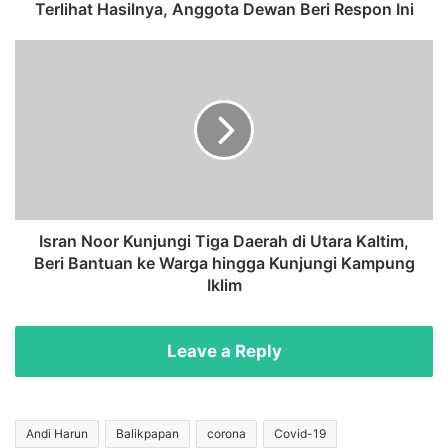
a
Terlihat Hasilnya, Anggota Dewan Beri Respon Ini
n
g
I
g
s
u
r
l
a
a
n
n
N
g
o
a
o
n
r
B
K
Isran Noor Kunjungi Tiga Daerah di Utara Kaltim,
a
u
Beri Bantuan ke Warga hingga Kunjungi Kampung
n
n
Iklim
j
j
i
u
r
n
Leave a Reply
d
g
i
i
S
T
a
i
Andi Harun
Balikpapan
corona
Covid-19
m