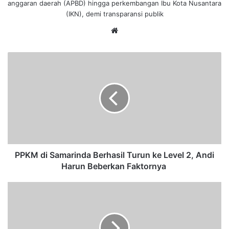
anggaran daerah (APBD) hingga perkembangan Ibu Kota Nusantara
(IKN), demi transparansi publik
We
bsi
te
P
P
K
M
d
i
S
a
m
a
PPKM di Samarinda Berhasil Turun ke Level 2, Andi
r
Harun Beberkan Faktornya
i
n
A
d
P
a
B
B
D