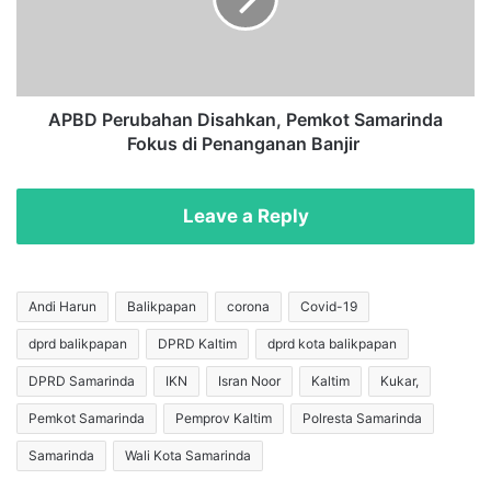
e
P
r
e
h
r
a
u
s
b
i
a
APBD Perubahan Disahkan, Pemkot Samarinda
l
h
Fokus di Penanganan Banjir
T
a
u
n
r
D
Leave a Reply
u
i
n
s
k
a
e
h
Andi Harun
Balikpapan
corona
Covid-19
L
k
dprd balikpapan
DPRD Kaltim
dprd kota balikpapan
e
a
v
n
DPRD Samarinda
IKN
Isran Noor
Kaltim
Kukar,
e
,
l
P
Pemkot Samarinda
Pemprov Kaltim
Polresta Samarinda
2
e
Samarinda
Wali Kota Samarinda
,
m
A
k