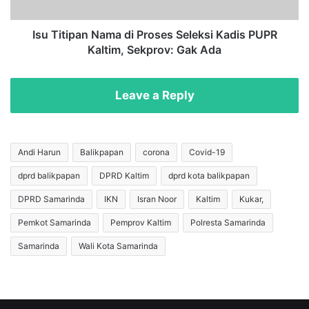
n
p
A
a
n
n
Isu Titipan Nama di Proses Seleksi Kadis PUPR
a
N
Kaltim, Sekprov: Gak Ada
k
a
d
m
i
a
Leave a Reply
K
d
o
i
t
P
a
r
Andi Harun
Balikpapan
corona
Covid-19
B
o
dprd balikpapan
DPRD Kaltim
dprd kota balikpapan
a
s
l
e
DPRD Samarinda
IKN
Isran Noor
Kaltim
Kukar,
i
s
k
S
Pemkot Samarinda
Pemprov Kaltim
Polresta Samarinda
p
e
Samarinda
Wali Kota Samarinda
a
l
p
e
a
k
n
s
R
i