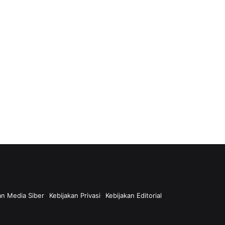
n Media Siber
Kebijakan Privasi
Kebijakan Editorial