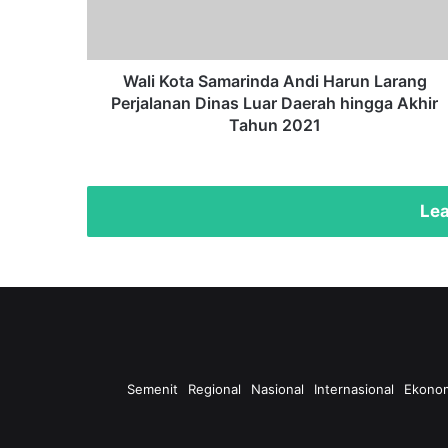
Perjalanan
Dinas
Luar
Daerah
Wali Kota Samarinda Andi Harun Larang
hingga
Perjalanan Dinas Luar Daerah hingga Akhir
Akhir
Tahun 2021
Tahun
2021
Lea
Semenit
Regional
Nasional
Internasional
Ekono