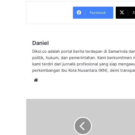
Facebook
X
Daniel
Diksi.co adalah portal berita terdepan di Samarinda da
politik, hukum, dan pemerintahan. Kami berkomitmen me
kami terdiri dari jurnalis profesional yang siap mengaw
perkembangan Ibu Kota Nusantara (IKN), demi transpar
Website
Wali
Kota
Samarinda
Andi
Harun
Larang