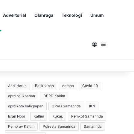
Advertorial
Olahraga
Teknologi
Umum
Masuk
Sidebar
Andi Harun
Balikpapan
corona
Covid-19
dprd balikpapan
DPRD Kaltim
dprd kota balikpapan
DPRD Samarinda
IKN
Isran Noor
Kaltim
Kukar,
Pemkot Samarinda
Pemprov Kaltim
Polresta Samarinda
Samarinda