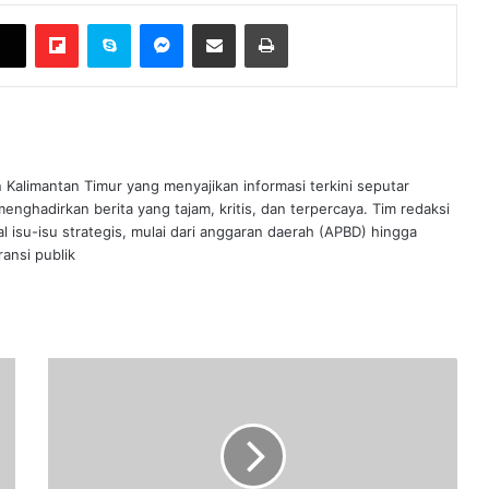
Flipboard
Skype
Messenger
Bagikan melalui Email
Cetak
n Kalimantan Timur yang menyajikan informasi terkini seputar
nghadirkan berita yang tajam, kritis, dan terpercaya. Tim redaksi
al isu-isu strategis, mulai dari anggaran daerah (APBD) hingga
ansi publik
Jalur
Hauling
PT
BEP
Ditutup
Sepihak