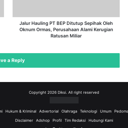
Oleh
Oknum
Ormas,
Perusahaan
Jalur Hauling PT BEP Ditutup Sepihak Oleh
Alami
Oknum Ormas, Perusahaan Alami Kerugian
Kerugian
Ratusan Miliar
Ratusan
Miliar
ve a Reply
Copyright 2026 Diksi. All right reserved
mi
Hukum & Kriminal
Advertorial
Olahraga
Teknologi
Umum
Pedoma
Disclaimer
Adshop
Profil
Tim Redaksi
Hubungi Kami