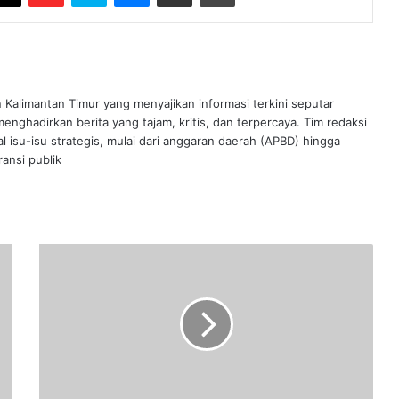
n Kalimantan Timur yang menyajikan informasi terkini seputar
nghadirkan berita yang tajam, kritis, dan terpercaya. Tim redaksi
al isu-isu strategis, mulai dari anggaran daerah (APBD) hingga
ansi publik
Ely
Hartati
Rasyid
Kembali
Gelar
Sosialisasi
Perda
di