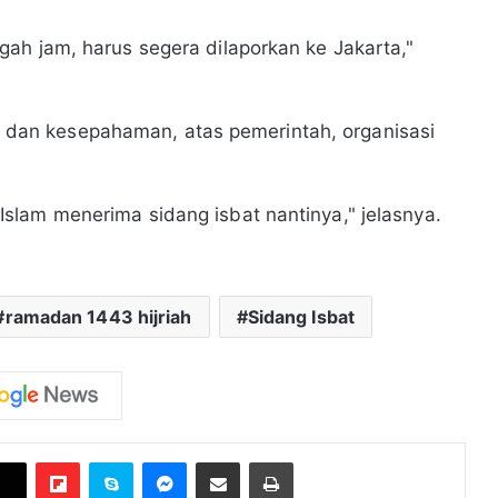
ah jam, harus segera dilaporkan ke Jakarta,"
an kesepahaman, atas pemerintah, organisasi
slam menerima sidang isbat nantinya," jelasnya.
ramadan 1443 hijriah
Sidang Isbat
Flipboard
Skype
Messenger
Bagikan melalui Email
Cetak