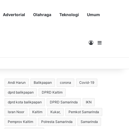
Advertorial
Olahraga
Teknologi
Umum
Masuk
Sidebar
Andi Harun
Balikpapan
corona
Covid-19
dprd balikpapan
DPRD Kaltim
dprd kota balikpapan
DPRD Samarinda
IKN
Isran Noor
Kaltim
Kukar,
Pemkot Samarinda
Pemprov Kaltim
Polresta Samarinda
Samarinda