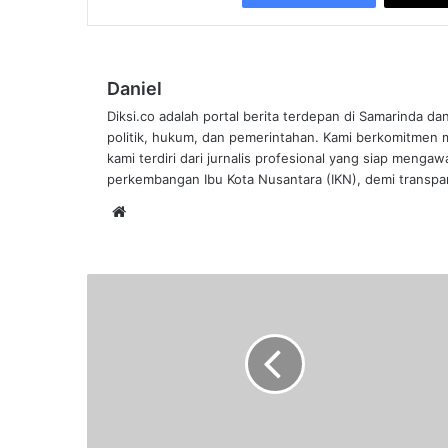
Daniel
Diksi.co adalah portal berita terdepan di Samarinda da
politik, hukum, dan pemerintahan. Kami berkomitmen me
kami terdiri dari jurnalis profesional yang siap mengaw
perkembangan Ibu Kota Nusantara (IKN), demi transpar
Website
Pilar
Jembatan
Mahakam
Sering
Ditabrak
Kapal,
Pembatasan
Akses