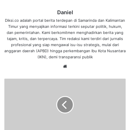
Daniel
Diksi.co adalah portal berita terdepan di Samarinda dan Kalimantan
Timur yang menyajikan informasi terkini seputar politik, hukum,
dan pemerintahan. Kami berkomitmen menghadirkan berita yang
tajam, kritis, dan terpercaya. Tim redaksi kami terdiri dari jurnalis
profesional yang siap mengawal isu-isu strategis, mulai dari
anggaran daerah (APBD) hingga perkembangan Ibu Kota Nusantara
(IKN), demi transparansi publik
We
bsi
te
K
u
n
j
u
n
g
i