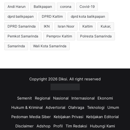
n
r
Andi Harun
Balikpapan
corona
Covid-19
d
o
i
dprd balikpapan
DPRD Kaltim
dprd kota balikpapan
u
a
n
DPRD Samarinda
IKN
Isran Noor
Kaltim
Kukar,
g
d
a
b
Pemkot Samarinda
Pemprov Kaltim
Polresta Samarinda
U
r
Samarinda
Wali Kota Samarinda
n
e
o
a
I
k
n
i
g
n
a
g
Copyright 2026 Diksi. All right reserved
t
R
k
u
a
m
Semenit
Regional
Nasional
Internasional
Ekonomi
n
a
Hukum & Kriminal
Advertorial
Olahraga
Teknologi
Umum
P
h
e
L
Pedoman Media Siber
Kebijakan Privasi
Kebijakan Editorial
n
a
Disclaimer
Adshop
Profil
Tim Redaksi
Hubungi Kami
t
y