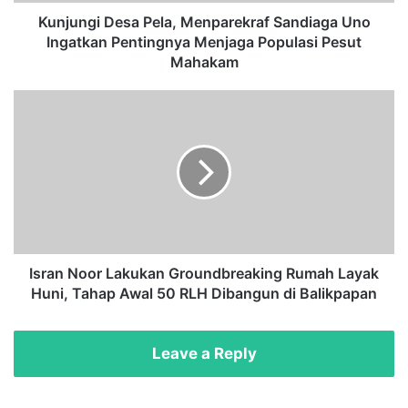
D
e
Kunjungi Desa Pela, Menparekraf Sandiaga Uno
s
Ingatkan Pentingnya Menjaga Populasi Pesut
a
Mahakam
P
e
I
l
s
a
r
,
a
M
n
e
N
n
o
p
o
a
r
r
L
Isran Noor Lakukan Groundbreaking Rumah Layak
e
a
Huni, Tahap Awal 50 RLH Dibangun di Balikpapan
k
k
r
u
a
k
Leave a Reply
f
a
S
n
a
G