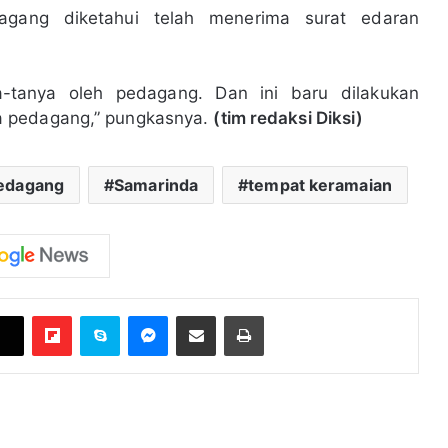
agang diketahui telah menerima surat edaran
ya-tanya oleh pedagang. Dan ini baru dilakukan
a pedagang,” pungkasnya.
(tim redaksi Diksi)
edagang
Samarinda
tempat keramaian
Flipboard
Skype
Messenger
Bagikan melalui Email
Cetak