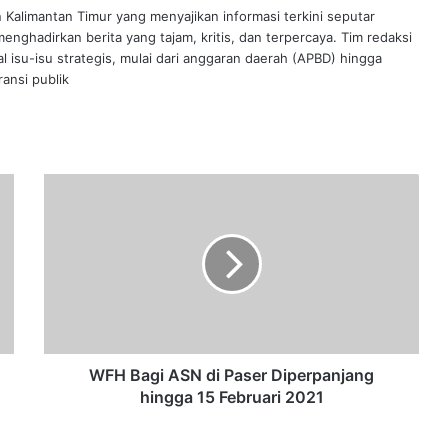
n Kalimantan Timur yang menyajikan informasi terkini seputar
nghadirkan berita yang tajam, kritis, dan terpercaya. Tim redaksi
al isu-isu strategis, mulai dari anggaran daerah (APBD) hingga
ansi publik
WFH
Bagi
ASN
di
Paser
Diperpanjang
hingga
15
Februari
2021
WFH Bagi ASN di Paser Diperpanjang
hingga 15 Februari 2021