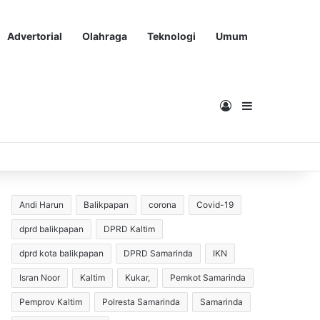
Advertorial
Olahraga
Teknologi
Umum
Masuk
Sidebar
Andi Harun
Balikpapan
corona
Covid-19
dprd balikpapan
DPRD Kaltim
dprd kota balikpapan
DPRD Samarinda
IKN
Isran Noor
Kaltim
Kukar,
Pemkot Samarinda
Pemprov Kaltim
Polresta Samarinda
Samarinda