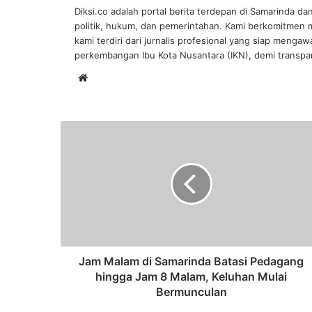
Diksi.co adalah portal berita terdepan di Samarinda da
politik, hukum, dan pemerintahan. Kami berkomitmen me
kami terdiri dari jurnalis profesional yang siap mengaw
perkembangan Ibu Kota Nusantara (IKN), demi transpar
Website
Jam
Malam
di
Samarinda
Batasi
Pedagang
hingga
Jam
8
Malam,
Jam Malam di Samarinda Batasi Pedagang
Keluhan
hingga Jam 8 Malam, Keluhan Mulai
Mulai
Bermunculan
Bermunculan