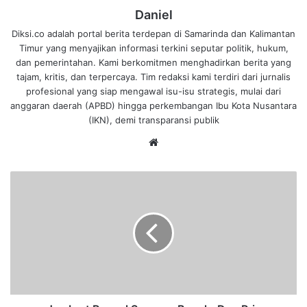
Daniel
Diksi.co adalah portal berita terdepan di Samarinda dan Kalimantan
Timur yang menyajikan informasi terkini seputar politik, hukum,
dan pemerintahan. Kami berkomitmen menghadirkan berita yang
tajam, kritis, dan terpercaya. Tim redaksi kami terdiri dari jurnalis
profesional yang siap mengawal isu-isu strategis, mulai dari
anggaran daerah (APBD) hingga perkembangan Ibu Kota Nusantara
(IKN), demi transparansi publik
We
bsi
te
J
a
m
b
r
e
t
P
o