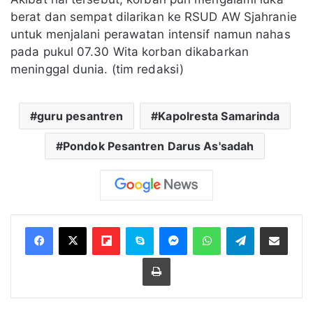
berat dan sempat dilarikan ke RSUD AW Sjahranie
untuk menjalani perawatan intensif namun nahas
pada pukul 07.30 Wita korban dikabarkan
meninggal dunia. (tim redaksi)
guru pesantren
Kapolresta Samarinda
Pondok Pesantren Darus As'sadah
Flipboard
Skype
Messenger
WhatsApp
Telegram
Bagikan melalui Email
Cetak