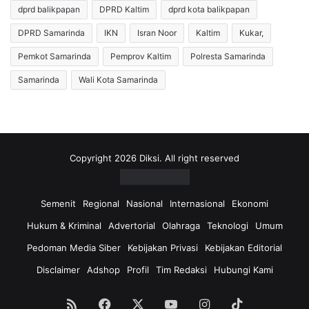
dprd balikpapan
DPRD Kaltim
dprd kota balikpapan
i
n
a
P
DPRD Samarinda
IKN
Isran Noor
Kaltim
Kukar,
D
r
i
o
Pemkot Samarinda
Pemprov Kaltim
Polresta Samarinda
a
g
Samarinda
Wali Kota Samarinda
m
r
a
e
n
s
k
P
a
e
n
r
Copyright 2026 Diksi. All right reserved
P
b
o
a
l
i
Semenit
Regional
Nasional
Internasional
Ekonomi
i
k
Hukum & Kriminal
Advertorial
Olahraga
Teknologi
Umum
s
a
i
n
Pedoman Media Siber
Kebijakan Privasi
Kebijakan Editorial
S
B
Disclaimer
Adshop
Profil
Tim Redaksi
Hubungi Kami
e
e
t
n
e
d
RSS
Facebook
X
YouTube
Instagram
TikTok