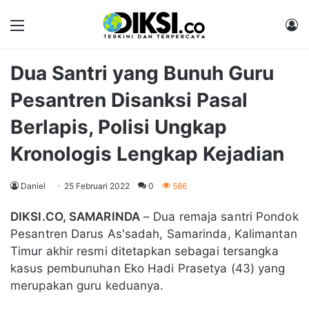
Menu
M
Dua Santri yang Bunuh Guru
Pesantren Disanksi Pasal
Berlapis, Polisi Ungkap
Kronologis Lengkap Kejadian
Daniel
25 Februari 2022
0
586
DIKSI.CO, SAMARINDA
– Dua remaja santri Pondok
Pesantren Darus As'sadah, Samarinda, Kalimantan
Timur akhir resmi ditetapkan sebagai tersangka
kasus pembunuhan Eko Hadi Prasetya (43) yang
merupakan guru keduanya.