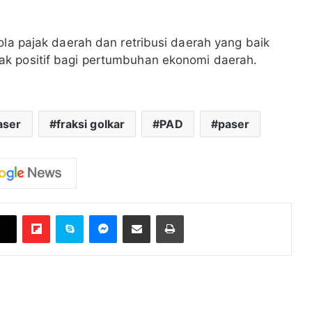
ola pajak daerah dan retribusi daerah yang baik
k positif bagi pertumbuhan ekonomi daerah.
aser
fraksi golkar
PAD
paser
Flipboard
Skype
Messenger
Bagikan melalui Email
Cetak