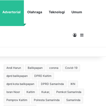
Advertorial
Olahraga
Teknologi
Umum
Masuk
Sidebar
Andi Harun
Balikpapan
corona
Covid-19
dprd balikpapan
DPRD Kaltim
dprd kota balikpapan
DPRD Samarinda
IKN
Isran Noor
Kaltim
Kukar,
Pemkot Samarinda
Pemprov Kaltim
Polresta Samarinda
Samarinda