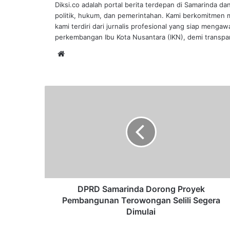
Diksi.co adalah portal berita terdepan di Samarinda da
politik, hukum, dan pemerintahan. Kami berkomitmen me
kami terdiri dari jurnalis profesional yang siap mengaw
perkembangan Ibu Kota Nusantara (IKN), demi transpar
Website
DPRD
Samarinda
Dorong
Proyek
Pembangunan
Terowongan
Selili
Segera
Dimulai
DPRD Samarinda Dorong Proyek
Pembangunan Terowongan Selili Segera
Dimulai