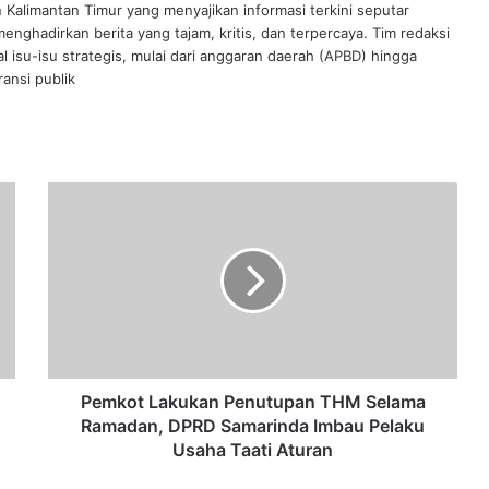
n Kalimantan Timur yang menyajikan informasi terkini seputar
nghadirkan berita yang tajam, kritis, dan terpercaya. Tim redaksi
al isu-isu strategis, mulai dari anggaran daerah (APBD) hingga
ansi publik
Pemkot
Lakukan
Penutupan
THM
Selama
Ramadan,
DPRD
Samarinda
Imbau
Pelaku
Pemkot Lakukan Penutupan THM Selama
Usaha
Ramadan, DPRD Samarinda Imbau Pelaku
Taati
Usaha Taati Aturan
Aturan