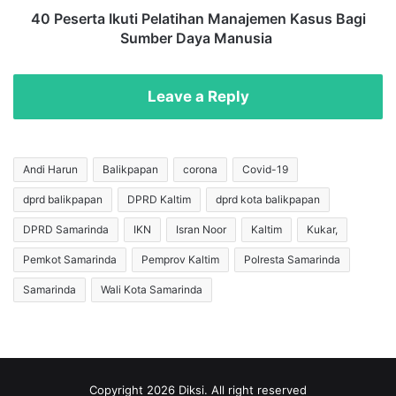
i
I
40 Peserta Ikuti Pelatihan Manajemen Kasus Bagi
r
k
Sumber Daya Manusia
I
u
k
t
u
i
Leave a Reply
t
P
i
e
V
l
a
a
Andi Harun
Balikpapan
corona
Covid-19
k
t
dprd balikpapan
DPRD Kaltim
dprd kota balikpapan
s
i
i
h
DPRD Samarinda
IKN
Isran Noor
Kaltim
Kukar,
n
a
a
n
Pemkot Samarinda
Pemprov Kaltim
Polresta Samarinda
s
M
Samarinda
Wali Kota Samarinda
i
a
T
n
a
a
h
j
a
e
p
m
Copyright 2026 Diksi. All right reserved