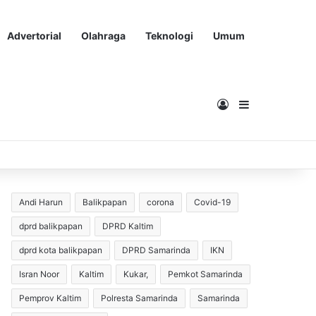
Advertorial
Olahraga
Teknologi
Umum
Masuk
Sidebar
Andi Harun
Balikpapan
corona
Covid-19
dprd balikpapan
DPRD Kaltim
dprd kota balikpapan
DPRD Samarinda
IKN
Isran Noor
Kaltim
Kukar,
Pemkot Samarinda
Pemprov Kaltim
Polresta Samarinda
Samarinda