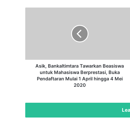
Asik,
Bankaltimtara
Tawarkan
Beasiswa
untuk
Mahasiswa
Berprestasi,
Buka
Pendaftaran
Mulai
Asik, Bankaltimtara Tawarkan Beasiswa
1
untuk Mahasiswa Berprestasi, Buka
April
Pendaftaran Mulai 1 April hingga 4 Mei
hingga
2020
4
Mei
2020
Lea