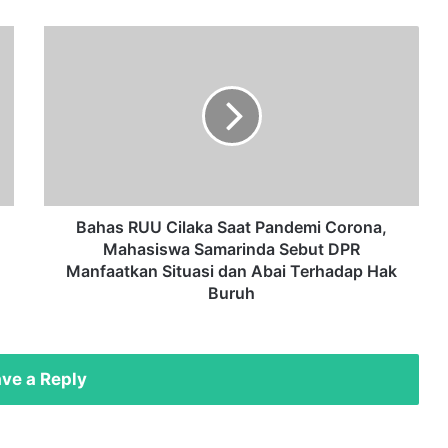
Bahas
RUU
Cilaka
Saat
Pandemi
Corona,
Mahasiswa
Samarinda
Sebut
DPR
Bahas RUU Cilaka Saat Pandemi Corona,
Manfaatkan
Mahasiswa Samarinda Sebut DPR
Situasi
Manfaatkan Situasi dan Abai Terhadap Hak
dan
Buruh
Abai
Terhadap
Hak
Buruh
ve a Reply