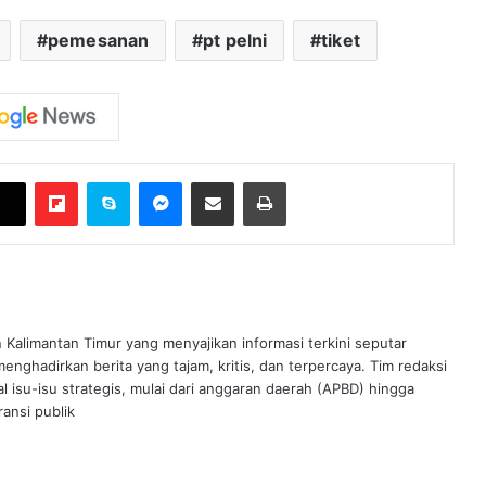
pemesanan
pt pelni
tiket
Flipboard
Skype
Messenger
Bagikan melalui Email
Cetak
n Kalimantan Timur yang menyajikan informasi terkini seputar
nghadirkan berita yang tajam, kritis, dan terpercaya. Tim redaksi
al isu-isu strategis, mulai dari anggaran daerah (APBD) hingga
ansi publik