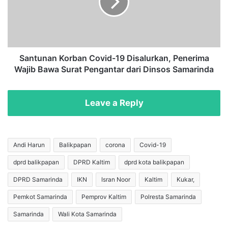
I
u
P
n
A
a
d
n
a
K
n
o
Santunan Korban Covid-19 Disalurkan, Penerima
D
r
Wajib Bawa Surat Pengantar dari Dinsos Samarinda
a
b
n
a
a
n
Leave a Reply
T
C
K
o
D
v
D
i
Andi Harun
Balikpapan
corona
Covid-19
2
d
dprd balikpapan
DPRD Kaltim
dprd kota balikpapan
0
-
2
1
DPRD Samarinda
IKN
Isran Noor
Kaltim
Kukar,
2
9
S
D
Pemkot Samarinda
Pemprov Kaltim
Polresta Samarinda
e
i
Samarinda
Wali Kota Samarinda
b
s
e