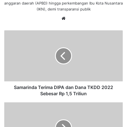
anggaran daerah (APBD) hingga perkembangan Ibu Kota Nusantara
(IKN), demi transparansi publik
We
bsi
te
S
a
m
a
r
i
n
d
a
T
Samarinda Terima DIPA dan Dana TKDD 2022
e
Sebesar Rp 1,5 Triliun
r
i
S
m
a
a
n
D
t