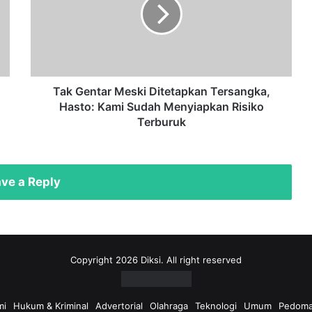
Ditetapkan
Tersangka,
Hasto:
Kami
Sudah
Menyiapkan
Risiko
Tak Gentar Meski Ditetapkan Tersangka,
Terburuk
Hasto: Kami Sudah Menyiapkan Risiko
Terburuk
ve a Reply
Copyright 2026 Diksi. All right reserved
mi
Hukum & Kriminal
Advertorial
Olahraga
Teknologi
Umum
Pedoma