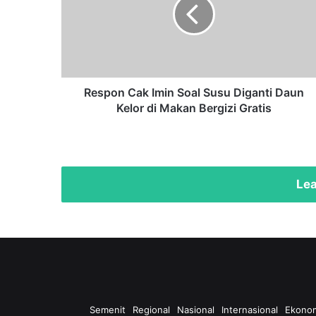
Soal
Susu
Diganti
Daun
Kelor
di
Makan
Respon Cak Imin Soal Susu Diganti Daun
Bergizi
Kelor di Makan Bergizi Gratis
Gratis
Lea
Semenit
Regional
Nasional
Internasional
Ekono