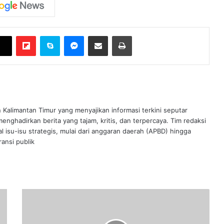
Flipboard
Skype
Messenger
Bagikan melalui Email
Cetak
n Kalimantan Timur yang menyajikan informasi terkini seputar
nghadirkan berita yang tajam, kritis, dan terpercaya. Tim redaksi
al isu-isu strategis, mulai dari anggaran daerah (APBD) hingga
ansi publik
Tak
Gentar
Meski