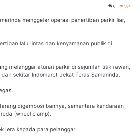
0
584
rinda menggelar operasi penertiban parkir liar,
rtiban lalu lintas dan kenyamanan publik di
g melanggar aturan parkir di sejumlah titik rawan,
 dan sekitar Indomaret dekat Teras Samarinda.
egas.
terlarang digembosi bannya, sementara kendaraan
roda (wheel clamp).
k jera kepada para pelanggar.