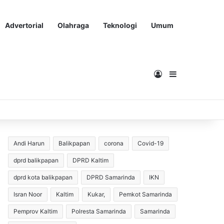
Advertorial
Olahraga
Teknologi
Umum
Masuk
Sidebar
Andi Harun
Balikpapan
corona
Covid-19
dprd balikpapan
DPRD Kaltim
dprd kota balikpapan
DPRD Samarinda
IKN
Isran Noor
Kaltim
Kukar,
Pemkot Samarinda
Pemprov Kaltim
Polresta Samarinda
Samarinda