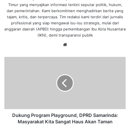
Timur yang menyajikan informasi terkini seputar politik, hukum,
dan pemerintahan. Kami berkomitmen menghadirkan berita yang
tajam, kritis, dan terpercaya. Tim redaksi kami terdiri dari jurnalis
profesional yang siap mengawal isu-isu strategis, mulai dari
anggaran daerah (APBD) hingga perkembangan Ibu Kota Nusantara
(IKN), demi transparansi publik
We
bsi
te
D
u
k
u
n
g
P
r
o
g
Dukung Program Playground, DPRD Samarinda:
r
Masyarakat Kita Sangat Haus Akan Taman
a