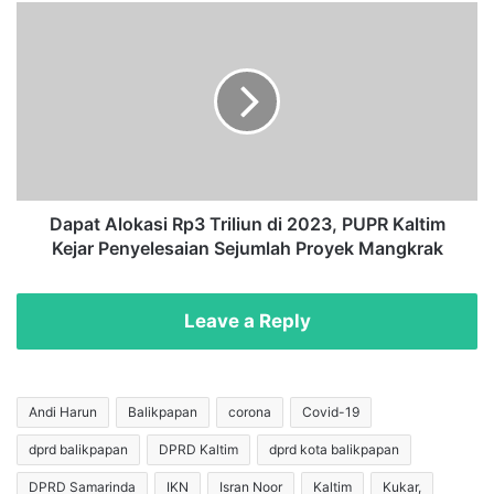
m
D
P
a
l
p
a
a
y
t
g
A
r
l
o
o
u
k
n
a
Dapat Alokasi Rp3 Triliun di 2023, PUPR Kaltim
d
s
Kejar Penyelesaian Sejumlah Proyek Mangkrak
,
i
D
R
P
p
Leave a Reply
R
3
D
T
S
r
a
i
Andi Harun
Balikpapan
corona
Covid-19
m
l
dprd balikpapan
DPRD Kaltim
dprd kota balikpapan
a
i
r
u
DPRD Samarinda
IKN
Isran Noor
Kaltim
Kukar,