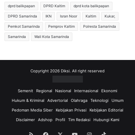
u
a
dprd balikpapan
DPRD Kaltim
dprd kota balikpapan
m
n
p
DPRD Samarinda
IKN
Isran Noor
Kaltim
Kukar,
5
a
A
h
Pemkot Samarinda
Pemprov Kaltim
Polresta Samarinda
p
d
Samarinda
Wali Kota Samarinda
r
i
i
P
l
a
,
l
D
a
i
r
Copyright 2026 Diksi. All right reserved
s
a
d
n
i
,
Semenit
Regional
Nasional
Internasional
Ekonomi
k
I
Hukum & Kriminal
Advertorial
Olahraga
Teknologi
Umum
S
s
a
r
Pedoman Media Siber
Kebijakan Privasi
Kebijakan Editorial
m
a
Disclaimer
Adshop
Profil
Tim Redaksi
Hubungi Kami
a
n
r
N
i
o
RSS
Facebook
X
YouTube
Instagram
TikTok