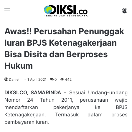
Menu
M
Awas!! Perusahan Penunggak
Iuran BPJS Ketenagakerjaan
Bisa Disita dan Berproses
Hukum
Daniel
1 April 2021
0
442
DIKSI.CO, SAMARINDA
– Sesuai Undang-undang
Nomor 24 Tahun 2011, perusahaan wajib
mendaftarkan pekerjanya ke BPJS
Ketenagakerjaan. Termasuk dalam proses
pembayaran iuran.