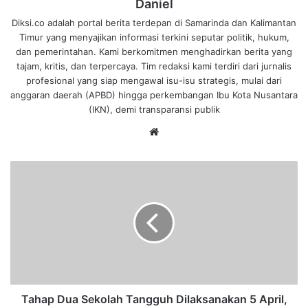
Daniel
Diksi.co adalah portal berita terdepan di Samarinda dan Kalimantan
Timur yang menyajikan informasi terkini seputar politik, hukum,
dan pemerintahan. Kami berkomitmen menghadirkan berita yang
tajam, kritis, dan terpercaya. Tim redaksi kami terdiri dari jurnalis
profesional yang siap mengawal isu-isu strategis, mulai dari
anggaran daerah (APBD) hingga perkembangan Ibu Kota Nusantara
(IKN), demi transparansi publik
We
bsi
te
T
a
h
a
p
D
u
a
S
e
Tahap Dua Sekolah Tangguh Dilaksanakan 5 April,