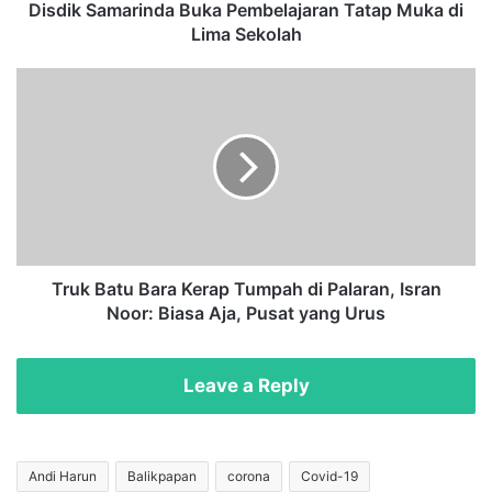
k
Disdik Samarinda Buka Pembelajaran Tatap Muka di
o
Lima Sekolah
l
a
T
h
r
T
u
a
k
n
B
g
a
g
t
u
u
h
B
D
a
Truk Batu Bara Kerap Tumpah di Palaran, Isran
i
r
Noor: Biasa Aja, Pusat yang Urus
l
a
a
K
k
e
Leave a Reply
s
r
a
a
n
p
a
T
Andi Harun
Balikpapan
corona
Covid-19
k