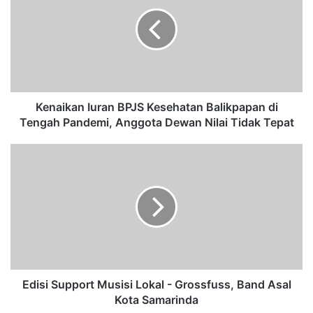
n
a
i
k
a
n
I
u
Kenaikan Iuran BPJS Kesehatan Balikpapan di
r
Tengah Pandemi, Anggota Dewan Nilai Tidak Tepat
a
n
E
B
d
P
i
J
s
S
i
K
S
e
u
s
p
e
p
h
o
Edisi Support Musisi Lokal - Grossfuss, Band Asal
a
r
Kota Samarinda
t
t