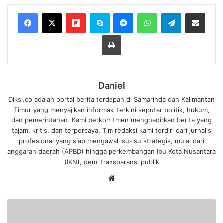
Flipboard
Skype
Messenger
WhatsApp
Telegram
Bagikan melalui Email
Cetak
Daniel
Diksi.co adalah portal berita terdepan di Samarinda dan Kalimantan
Timur yang menyajikan informasi terkini seputar politik, hukum,
dan pemerintahan. Kami berkomitmen menghadirkan berita yang
tajam, kritis, dan terpercaya. Tim redaksi kami terdiri dari jurnalis
profesional yang siap mengawal isu-isu strategis, mulai dari
anggaran daerah (APBD) hingga perkembangan Ibu Kota Nusantara
(IKN), demi transparansi publik
We
bsi
te
K
e