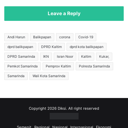
a
M
n
u
Leave a Reply
B
s
a
i
l
s
i
i
Andi Harun
Balikpapan
corona
Covid-19
k
L
dprd balikpapan
DPRD Kaltim
dprd kota balikpapan
p
o
a
k
DPRD Samarinda
IKN
Isran Noor
Kaltim
Kukar,
p
a
a
l
Pemkot Samarinda
Pemprov Kaltim
Polresta Samarinda
n
-
Samarinda
Wali Kota Samarinda
d
G
i
r
T
o
e
s
n
s
g
f
Copyright 2026 Diksi. All right reserved
a
u
h
s
P
s
Semenit
Regional
Nasional
Internasional
Ekonomi