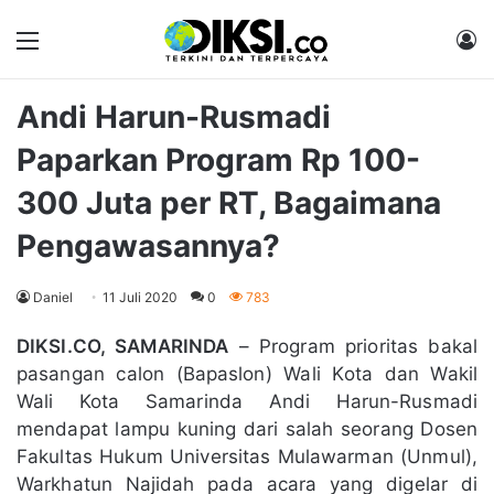
Menu
M
Andi Harun-Rusmadi
Paparkan Program Rp 100-
300 Juta per RT, Bagaimana
Pengawasannya?
Daniel
11 Juli 2020
0
783
DIKSI.CO, SAMARINDA
– Program prioritas bakal
pasangan calon (Bapaslon) Wali Kota dan Wakil
Wali Kota Samarinda Andi Harun-Rusmadi
mendapat lampu kuning dari salah seorang Dosen
Fakultas Hukum Universitas Mulawarman (Unmul),
Warkhatun Najidah pada acara yang digelar di