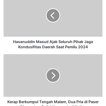
a
s
a
n
u
d
d
i
n
Hasanuddin Masud Ajak Seluruh Pihak Jaga
M
Kondusifitas Daerah Saat Pemilu 2024
a
s
K
u
e
d
r
A
a
j
p
a
B
k
e
S
r
e
k
l
u
Kerap Berkumpul Tengah Malam, Dua Pria di Paser
u