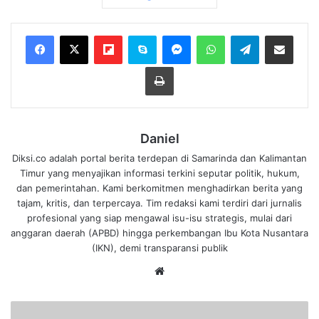
Flipboard
Skype
Messenger
WhatsApp
Telegram
Bagikan melalui Email
Cetak
Daniel
Diksi.co adalah portal berita terdepan di Samarinda dan Kalimantan
Timur yang menyajikan informasi terkini seputar politik, hukum,
dan pemerintahan. Kami berkomitmen menghadirkan berita yang
tajam, kritis, dan terpercaya. Tim redaksi kami terdiri dari jurnalis
profesional yang siap mengawal isu-isu strategis, mulai dari
anggaran daerah (APBD) hingga perkembangan Ibu Kota Nusantara
(IKN), demi transparansi publik
We
bsi
te
H