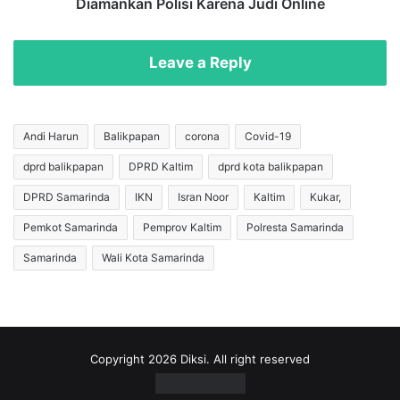
m
Diamankan Polisi Karena Judi Online
r
p
u
u
h
l
Leave a Reply
P
T
i
e
h
n
a
g
Andi Harun
Balikpapan
corona
Covid-19
k
a
dprd balikpapan
DPRD Kaltim
dprd kota balikpapan
J
h
a
M
DPRD Samarinda
IKN
Isran Noor
Kaltim
Kukar,
g
a
a
l
Pemkot Samarinda
Pemprov Kaltim
Polresta Samarinda
K
a
Samarinda
Wali Kota Samarinda
o
m
n
,
d
D
u
u
s
a
i
P
Copyright 2026 Diksi. All right reserved
f
r
i
i