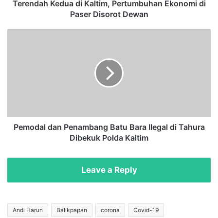
e
Terendah Kedua di Kaltim, Pertumbuhan Ekonomi di
d
Paser Disorot Dewan
u
a
P
d
e
i
m
K
o
a
d
l
a
t
l
i
d
m
a
,
n
Pemodal dan Penambang Batu Bara Ilegal di Tahura
P
P
Dibekuk Polda Kaltim
e
e
r
n
t
a
Leave a Reply
u
m
m
b
b
a
u
n
Andi Harun
Balikpapan
corona
Covid-19
h
g