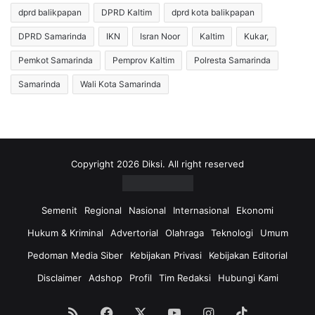
dprd balikpapan
DPRD Kaltim
dprd kota balikpapan
a
B
n
a
DPRD Samarinda
IKN
Isran Noor
Kaltim
Kukar,
E
t
k
u
Pemkot Samarinda
Pemprov Kaltim
Polresta Samarinda
o
B
Samarinda
Wali Kota Samarinda
n
a
o
r
m
a
i
I
d
l
i
e
Copyright 2026 Diksi. All right reserved
P
g
a
a
s
l
Semenit
Regional
Nasional
Internasional
Ekonomi
e
d
Hukum & Kriminal
Advertorial
Olahraga
Teknologi
Umum
r
i
D
T
Pedoman Media Siber
Kebijakan Privasi
Kebijakan Editorial
i
a
Disclaimer
Adshop
Profil
Tim Redaksi
Hubungi Kami
s
h
o
u
r
r
RSS
Facebook
X
YouTube
Instagram
TikTok