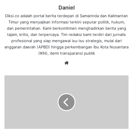
Daniel
Diksi.co adalah portal berita terdepan di Samarinda dan Kalimantan
Timur yang menyajikan informasi terkini seputar politik, hukum,
dan pemerintahan. Kami berkomitmen menghadirkan berita yang
tajam, kritis, dan terpercaya. Tim redaksi kami terdiri dari jurnalis
profesional yang siap mengawal isu-isu strategis, mulai dari
anggaran daerah (APBD) hingga perkembangan Ibu Kota Nusantara
(IKN), demi transparansi publik
We
bsi
te
T
e
r
e
n
d
a
h
K