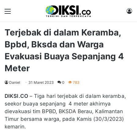
Menu
M
Terjebak di dalam Keramba,
Bpbd, Bksda dan Warga
Evakuasi Buaya Sepanjang 4
Meter
Daniel
31 Maret 2023
0
783
DIKSI.CO
– Tiga hari terjebak di dalam keramba,
seekor buaya sepanjang 4 meter akhirnya
dievakuasi tim BPBD, BKSDA Berau, Kalimantan
Timur bersama warga, pada Kamis (30/3/2023)
kemarin.