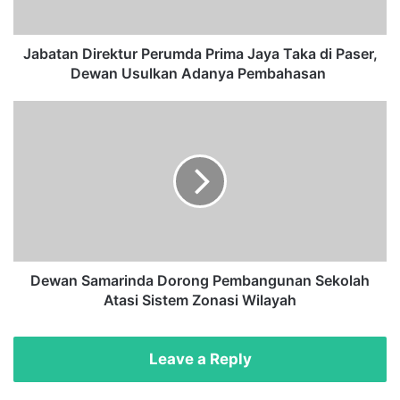
D
i
r
Jabatan Direktur Perumda Prima Jaya Taka di Paser,
e
Dewan Usulkan Adanya Pembahasan
k
t
D
u
e
r
w
P
a
e
n
r
S
u
a
m
m
d
a
a
r
Dewan Samarinda Dorong Pembangunan Sekolah
P
i
Atasi Sistem Zonasi Wilayah
r
n
i
d
m
a
Leave a Reply
a
D
J
o