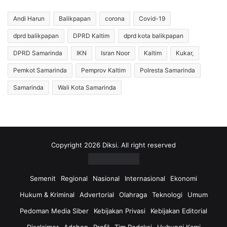
a
r
y
o
Andi Harun
Balikpapan
corona
Covid-19
a
n
dprd balikpapan
DPRD Kaltim
dprd kota balikpapan
T
g
a
P
DPRD Samarinda
IKN
Isran Noor
Kaltim
Kukar,
k
e
a
m
Pemkot Samarinda
Pemprov Kaltim
Polresta Samarinda
d
b
Samarinda
Wali Kota Samarinda
i
a
P
n
a
g
s
u
e
n
r
a
Copyright 2026 Diksi. All right reserved
,
n
D
S
e
e
Semenit
Regional
Nasional
Internasional
Ekonomi
w
k
Hukum & Kriminal
Advertorial
Olahraga
Teknologi
Umum
a
o
n
l
Pedoman Media Siber
Kebijakan Privasi
Kebijakan Editorial
U
a