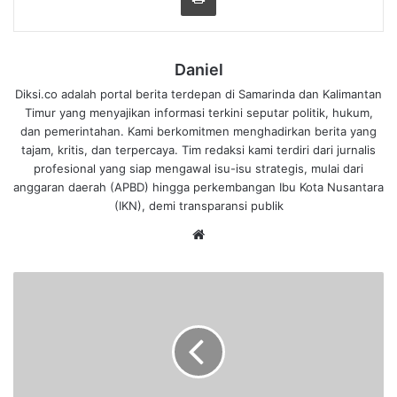
Daniel
Diksi.co adalah portal berita terdepan di Samarinda dan Kalimantan
Timur yang menyajikan informasi terkini seputar politik, hukum,
dan pemerintahan. Kami berkomitmen menghadirkan berita yang
tajam, kritis, dan terpercaya. Tim redaksi kami terdiri dari jurnalis
profesional yang siap mengawal isu-isu strategis, mulai dari
anggaran daerah (APBD) hingga perkembangan Ibu Kota Nusantara
(IKN), demi transparansi publik
We
bsi
te
J
a
b
a
t
a
n