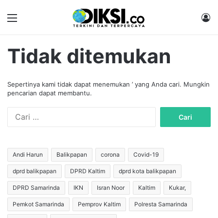
Menu
M
Tidak ditemukan
Sepertinya kami tidak dapat menemukan ’ yang Anda cari. Mungkin
pencarian dapat membantu.
C
a
r
i
u
Andi Harun
Balikpapan
corona
Covid-19
n
dprd balikpapan
DPRD Kaltim
dprd kota balikpapan
t
u
DPRD Samarinda
IKN
Isran Noor
Kaltim
Kukar,
k
:
Pemkot Samarinda
Pemprov Kaltim
Polresta Samarinda